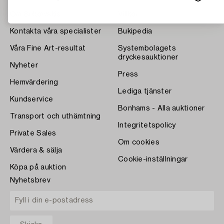
Om Bukowskis
Villkor
Kontakta våra specialister
Bukipedia
Våra Fine Art-resultat
Systembolagets
dryckesauktioner
Nyheter
Press
Hemvärdering
Lediga tjänster
Kundservice
Bonhams - Alla auktioner
Transport och uthämtning
Integritetspolicy
Private Sales
Om cookies
Värdera & sälja
Cookie-inställningar
Köpa på auktion
Nyhetsbrev