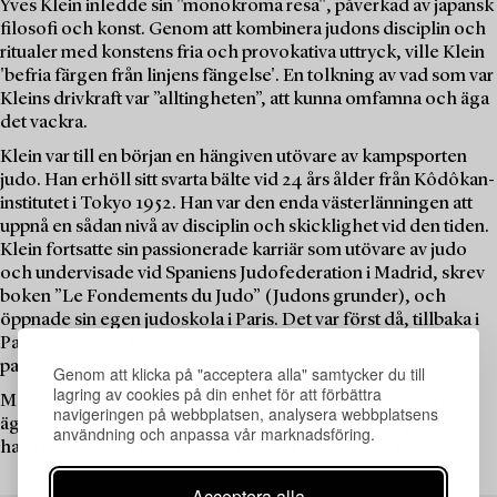
Yves Klein inledde sin "monokroma resa", påverkad av japansk
filosofi och konst. Genom att kombinera judons disciplin och
ritualer med konstens fria och provokativa uttryck, ville Klein
'befria färgen från linjens fängelse'. En tolkning av vad som var
Kleins drivkraft var ”alltingheten”, att kunna omfamna och äga
det vackra.
Klein var till en början en hängiven utövare av kampsporten
judo. Han erhöll sitt svarta bälte vid 24 års ålder från Kôdôkan-
institutet i Tokyo 1952. Han var den enda västerlänningen att
uppnå en sådan nivå av disciplin och skicklighet vid den tiden.
Klein fortsatte sin passionerade karriär som utövare av judo
och undervisade vid Spaniens Judofederation i Madrid, skrev
boken ”Le Fondements du Judo” (Judons grunder), och
öppnade sin egen judoskola i Paris. Det var först då, tillbaka i
Paris 1954, som han helhjärtat började ägna sig åt sin andra
passion i livet; konsten.
Genom att klicka på "acceptera alla" samtycker du till
lagring av cookies på din enhet för att förbättra
Mellan maj 1954 och den 6 juni 1962, det datum då han dog,
navigeringen på webbplatsen, analysera webbplatsens
ägnade Yves Klein sitt liv åt banbrytande konst som präglade
användning och anpassa vår marknadsföring.
hans tid och som fortfarande fängslar publiken idag.
Acceptera alla