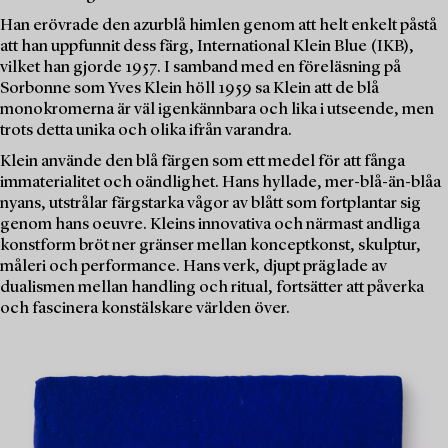
Han erövrade den azurblå himlen genom att helt enkelt påstå
att han uppfunnit dess färg, International Klein Blue (IKB),
vilket han gjorde 1957. I samband med en föreläsning på
Sorbonne som Yves Klein höll 1959 sa Klein att de blå
monokromerna är väl igenkännbara och lika i utseende, men
trots detta unika och olika ifrån varandra.
Klein använde den blå färgen som ett medel för att fånga
immaterialitet och oändlighet. Hans hyllade, mer-blå-än-blåa
nyans, utstrålar färgstarka vågor av blått som fortplantar sig
genom hans oeuvre. Kleins innovativa och närmast andliga
konstform bröt ner gränser mellan konceptkonst, skulptur,
måleri och performance. Hans verk, djupt präglade av
dualismen mellan handling och ritual, fortsätter att påverka
och fascinera konstälskare världen över.