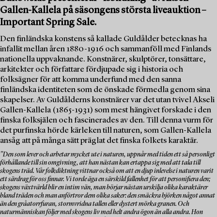
Gallen-Kallela på säsongens största liveauktion –
Important Spring Sale.
Den finländska konstens så kallade Guldålder betecknas ha
infallit mellan åren 1880-1916 och sammanföll med Finlands
nationella uppvaknande. Konstnärer, skulptörer, tonsättare,
arkitekter och författare fördjupade sig i historia och
folksägner för att komma underfund med den sanna
finländska identiteten som de önskade förmedla genom sina
skapelser. Av Guldålderns konstnärer var det utan tvivel Akseli
Gallen-Kallela (1865-1931) som mest hängivet forskade i den
finska folksjälen och fascinerades av den. Till denna vurm för
det purfinska hörde kärleken till naturen, som Gallen-Kallela
ansåg att på många sätt präglat det finska folkets karaktär.
”Den som lever och arbetar mycket ute i naturen, uppnår med tiden ett så personligt
förhållande till sin omgivning, att han nästan kan ertappa sig med att tala till
skogens träd. Vår folkdiktning vittnar också om att en djup inlevelse i naturen varit
ett särdrag för oss finnar. Vi torde äga en särskild fallenhet för att personifiera den;
skogens växtvärld blir en intim vän, man börjar nästan urskilja olika karaktärer
bland träden och man anförtror dem olika saker: den smäckra björken något annat
än den gråatorrfuran, stormvridna tallen eller dystert mörka granen. Och
naturmänniskan följer med skogens liv med helt andra ögon än alla andra. Hon