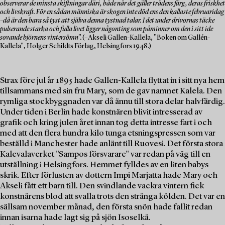
observerar de minsta skiftningar däri, både när det gäller trädens färg, deras friskhet
och livskraft. För en sådan människa är skogen inte död ens den kallaste februaridag
–då är den bara så tyst att själva denna tystnad talar. I det under drivornas täcke
pulserande starka och fulla livet ligger någonting som påminner om den i sitt ide
sovande björnens vintersömn”.
(–Akseli Gallen-Kallela, "Boken om Gallén-
Kallela", Holger Schildts Förlag, Helsingfors 1948.)
Strax före jul år 1895 hade Gallen-Kallela flyttat in i sitt nya hem
tillsammans med sin fru Mary, som de gav namnet Kalela. Den
rymliga stockbyggnaden var då ännu till stora delar halvfärdig.
Under tiden i Berlin hade konstnären blivit intresserad av
grafik och kring julen året innan tog detta intresse fart i och
med att den flera hundra kilo tunga etsningspressen som var
beställd i Manchester hade anlänt till Ruovesi. Det första stora
Kalevalaverket "Sampos försvarare" var redan på väg till en
utställning i Helsingfors. Hemmet fylldes av en liten babys
skrik. Efter förlusten av dottern Impi Marjatta hade Mary och
Akseli fått ett barn till. Den svindlande vackra vintern fick
konstnärens blod att svalla trots den stränga kölden. Det var en
sällsam november månad, den första snön hade fallit redan
innan isarna hade lagt sig på sjön Isoselkä.