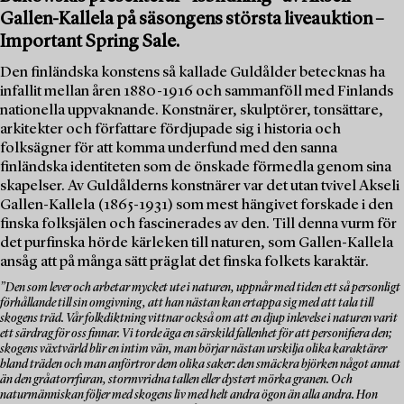
Gallen-Kallela på säsongens största liveauktion –
Important Spring Sale.
Den finländska konstens så kallade Guldålder betecknas ha
infallit mellan åren 1880-1916 och sammanföll med Finlands
nationella uppvaknande. Konstnärer, skulptörer, tonsättare,
arkitekter och författare fördjupade sig i historia och
folksägner för att komma underfund med den sanna
finländska identiteten som de önskade förmedla genom sina
skapelser. Av Guldålderns konstnärer var det utan tvivel Akseli
Gallen-Kallela (1865-1931) som mest hängivet forskade i den
finska folksjälen och fascinerades av den. Till denna vurm för
det purfinska hörde kärleken till naturen, som Gallen-Kallela
ansåg att på många sätt präglat det finska folkets karaktär.
”Den som lever och arbetar mycket ute i naturen, uppnår med tiden ett så personligt
förhållande till sin omgivning, att han nästan kan ertappa sig med att tala till
skogens träd. Vår folkdiktning vittnar också om att en djup inlevelse i naturen varit
ett särdrag för oss finnar. Vi torde äga en särskild fallenhet för att personifiera den;
skogens växtvärld blir en intim vän, man börjar nästan urskilja olika karaktärer
bland träden och man anförtror dem olika saker: den smäckra björken något annat
än den gråatorrfuran, stormvridna tallen eller dystert mörka granen. Och
naturmänniskan följer med skogens liv med helt andra ögon än alla andra. Hon