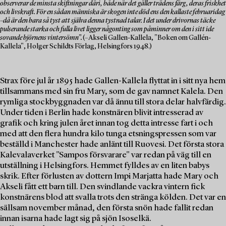
observerar de minsta skiftningar däri, både när det gäller trädens färg, deras friskhet
och livskraft. För en sådan människa är skogen inte död ens den kallaste februaridag
–då är den bara så tyst att själva denna tystnad talar. I det under drivornas täcke
pulserande starka och fulla livet ligger någonting som påminner om den i sitt ide
sovande björnens vintersömn”.
(–Akseli Gallen-Kallela, "Boken om Gallén-
Kallela", Holger Schildts Förlag, Helsingfors 1948.)
Strax före jul år 1895 hade Gallen-Kallela flyttat in i sitt nya hem
tillsammans med sin fru Mary, som de gav namnet Kalela. Den
rymliga stockbyggnaden var då ännu till stora delar halvfärdig.
Under tiden i Berlin hade konstnären blivit intresserad av
grafik och kring julen året innan tog detta intresse fart i och
med att den flera hundra kilo tunga etsningspressen som var
beställd i Manchester hade anlänt till Ruovesi. Det första stora
Kalevalaverket "Sampos försvarare" var redan på väg till en
utställning i Helsingfors. Hemmet fylldes av en liten babys
skrik. Efter förlusten av dottern Impi Marjatta hade Mary och
Akseli fått ett barn till. Den svindlande vackra vintern fick
konstnärens blod att svalla trots den stränga kölden. Det var en
sällsam november månad, den första snön hade fallit redan
innan isarna hade lagt sig på sjön Isoselkä.