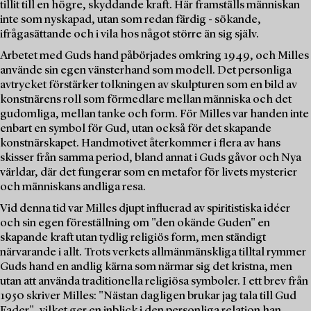
tillit till en högre, skyddande kraft. Här framställs människan
inte som nyskapad, utan som redan färdig - sökande,
ifrågasättande och i vila hos något större än sig själv.
Arbetet med Guds hand påbörjades omkring 1949, och Milles
använde sin egen vänsterhand som modell. Det personliga
avtrycket förstärker tolkningen av skulpturen som en bild av
konstnärens roll som förmedlare mellan människa och det
gudomliga, mellan tanke och form. För Milles var handen inte
enbart en symbol för Gud, utan också för det skapande
konstnärskapet. Handmotivet återkommer i flera av hans
skisser från samma period, bland annat i Guds gåvor och Nya
världar, där det fungerar som en metafor för livets mysterier
och människans andliga resa.
Vid denna tid var Milles djupt influerad av spiritistiska idéer
och sin egen föreställning om "den okände Guden" en
skapande kraft utan tydlig religiös form, men ständigt
närvarande i allt. Trots verkets allmänmänskliga tilltal rymmer
Guds hand en andlig kärna som närmar sig det kristna, men
utan att använda traditionella religiösa symboler. I ett brev från
1950 skriver Milles: "Nästan dagligen brukar jag tala till Gud
Fader", vilket ger en inblick i den personliga relation han