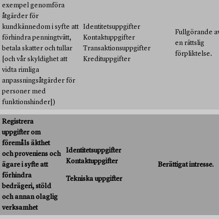
exempel genomföra
åtgärder för
kundkännedom i syfte att
Identitetsuppgifter
Fullgörande a
förhindra penningtvätt,
Kontaktuppgifter
en rättslig
betala skatter och tullar
Transaktionsuppgifter
förpliktelse.
[och vår skyldighet att
Kredituppgifter
vidta rimliga
anpassningsåtgärder för
personer med
funktionshinder])
Registrera
uppgifter om
föremåls äkthet
Identitetsuppgifter
och proveniens och
Kontaktuppgifter
ägare i syfte att
Berättigat intresse.
förhindra
Tekniska uppgifter
bedrägeri, stöld
och annan olaglig
verksamhet