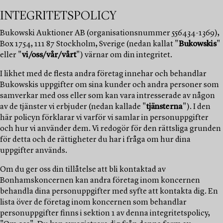
INTEGRITETSPOLICY
Bukowski Auktioner AB (organisationsnummer 556434-1369),
Box 1754, 111 87 Stockholm, Sverige (nedan kallat "
Bukowskis
"
eller "
vi/oss/vår/vårt
") värnar om din integritet.
I likhet med de flesta andra företag innehar och behandlar
Bukowskis uppgifter om sina kunder och andra personer som
samverkar med oss eller som kan vara intresserade av någon
av de tjänster vi erbjuder (nedan kallade "
tjänsterna
"). I den
här policyn förklarar vi varför vi samlar in personuppgifter
och hur vi använder dem. Vi redogör för den rättsliga grunden
för detta och de rättigheter du har i fråga om hur dina
uppgifter används.
Om du ger oss din tillåtelse att bli kontaktad av
Bonhamskoncernen kan andra företag inom koncernen
behandla dina personuppgifter med syfte att kontakta dig. En
lista över de företag inom koncernen som behandlar
personuppgifter finns i sektion 1 av denna integritetspolicy,