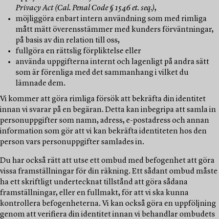
Privacy Act (Cal. Penal Code § 1546 et. seq.)
,
möjliggöra enbart intern användning som med rimliga
mått mätt överensstämmer med kunders förväntningar,
på basis av din relation till oss,
fullgöra en rättslig förpliktelse eller
använda uppgifterna internt och lagenligt på andra sätt
som är förenliga med det sammanhang i vilket du
lämnade dem.
Vi kommer att göra rimliga försök att bekräfta din identitet
innan vi svarar på en begäran. Detta kan inbegripa att samla in
personuppgifter som namn, adress, e-postadress och annan
information som gör att vi kan bekräfta identiteten hos den
person vars personuppgifter samlades in.
Du har också rätt att utse ett ombud med befogenhet att göra
vissa framställningar för din räkning. Ett sådant ombud måste
ha ett skriftligt undertecknat tillstånd att göra sådana
framställningar, eller en fullmakt, för att vi ska kunna
kontrollera befogenheterna. Vi kan också göra en uppföljning
genom att verifiera din identitet innan vi behandlar ombudets