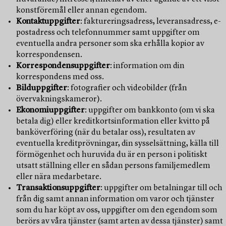
konstföremål eller annan egendom.
Kontaktuppgifter
: faktureringsadress, leveransadress, e-
postadress och telefonnummer samt uppgifter om
eventuella andra personer som ska erhålla kopior av
korrespondensen.
Korrespondensuppgifter
: information om din
korrespondens med oss.
Bilduppgifter
: fotografier och videobilder (från
övervakningskameror).
Ekonomiuppgifter
: uppgifter om bankkonto (om vi ska
betala dig) eller kreditkortsinformation eller kvitto på
banköverföring (när du betalar oss), resultaten av
eventuella kreditprövningar, din sysselsättning, källa till
förmögenhet och huruvida du är en person i politiskt
utsatt ställning eller en sådan persons familjemedlem
eller nära medarbetare.
Transaktionsuppgifter
: uppgifter om betalningar till och
från dig samt annan information om varor och tjänster
som du har köpt av oss, uppgifter om den egendom som
berörs av våra tjänster (samt arten av dessa tjänster) samt