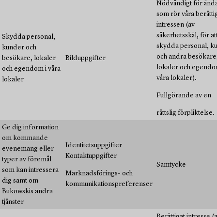
Nödvändigt för änd
som rör våra berätt
intressen (av
säkerhetsskäl, för at
Skydda personal,
skydda personal, k
kunder och
och andra besökare
besökare, lokaler
Bilduppgifter
lokaler och egendo
och egendom i våra
våra lokaler).
lokaler
Fullgörande av en
rättslig förpliktelse.
Ge dig information
om kommande
Identitetsuppgifter
evenemang eller
Kontaktuppgifter
typer av föremål
Samtycke
som kan intressera
Marknadsförings- och
dig samt om
kommunikationspreferenser
Bukowskis andra
tjänster
Berättigat intresse (a