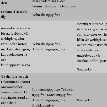
Marknadsförings- och
den
kommunikationspreferenser
reklam vi visar för
Tekniska uppgifter
dig
Berättigat intresse (a
Använda dataanalys
definiera typer av 
för att förbättra vår
för våra varor och tj
webbplats, våra
hålla vår webbplats 
varor och tjänster,
Tekniska uppgifter
och relevant, utveck
marknadsföringen,
Användningsuppgifter
verksamhet och
kundrelationerna
underbygga vår
och
marknadsföringsstra
kundupplevelserna
Samtycke
Ge dig förslag och
rekommendationer
om varor eller
Identitetsuppgifter Tekniska
tjänster som du kan
uppgifter Kontaktuppgifter
vara intresserad av
Användningsuppgifter
Samtycke
och skicka
Profiluppgifter