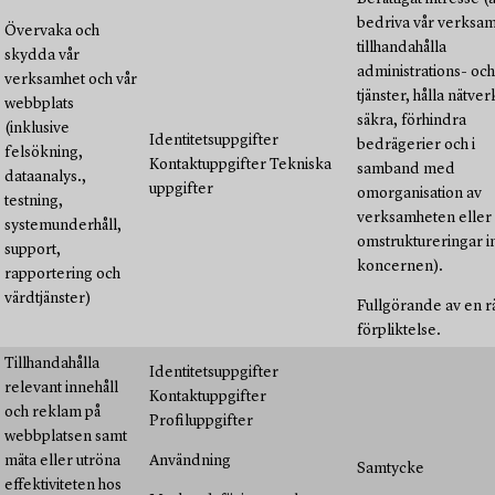
bedriva vår verksam
Övervaka och
tillhandahålla
skydda vår
administrations- och 
verksamhet och vår
tjänster, hålla nätve
webbplats
säkra, förhindra
(inklusive
Identitetsuppgifter
bedrägerier och i
felsökning,
Kontaktuppgifter Tekniska
samband med
dataanalys.,
uppgifter
omorganisation av
testning,
verksamheten eller
systemunderhåll,
omstruktureringar 
support,
koncernen).
rapportering och
värdtjänster)
Fullgörande av en rä
förpliktelse.
Tillhandahålla
Identitetsuppgifter
relevant innehåll
Kontaktuppgifter
och reklam på
Profiluppgifter
webbplatsen samt
mäta eller utröna
Användning
Samtycke
effektiviteten hos