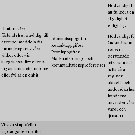
Nödvändigt fö
att fullgöra en
skyldighet
enligt lag.
Hantera våra
förbindelser med dig, till
Nödvändigt fö
Identitetsuppgifter
exempel meddela dig
ändamål som
Kontaktuppgifter
om ändringar av våra
rör våra
Profiluppgifter
villkor eller vår
berättigade
Marknadsförings- och
integritetspolicy eller be
intressen (att
kommunikationspreferenser
dig att lämna ett omdöme
hålla våra
eller fylla i en enkät
register
aktuella och
undersöka hur
kunderna
använder våra
varor och
tjänster).
Visa att vi uppfyller
lagstadgade krav (till