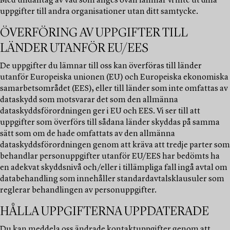
Med undantag av vad som anges ovan lämnar vi inte ut dina
uppgifter till andra organisationer utan ditt samtycke.
ÖVERFÖRING AV UPPGIFTER TILL
LÄNDER UTANFÖR EU/EES
De uppgifter du lämnar till oss kan överföras till länder
utanför Europeiska unionen (EU) och Europeiska ekonomiska
samarbetsområdet (EES), eller till länder som inte omfattas av
dataskydd som motsvarar det som den allmänna
dataskyddsförordningen ger i EU och EES. Vi ser till att
uppgifter som överförs till sådana länder skyddas på samma
sätt som om de hade omfattats av den allmänna
dataskyddsförordningen genom att kräva att tredje parter som
behandlar personuppgifter utanför EU/EES har bedömts ha
en adekvat skyddsnivå och/eller i tillämpliga fall ingå avtal om
databehandling som innehåller standardavtalsklausuler som
reglerar behandlingen av personuppgifter.
HÅLLA UPPGIFTERNA UPPDATERADE
Du kan meddela oss ändrade kontaktuppgifter genom att