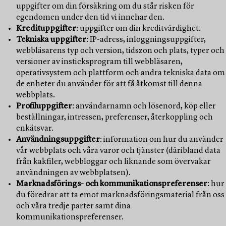
uppgifter om din försäkring om du står risken för
egendomen under den tid vi innehar den.
Kredituppgifter
: uppgifter om din kreditvärdighet.
Tekniska uppgifter
: IP-adress, inloggningsuppgifter,
webbläsarens typ och version, tidszon och plats, typer och
versioner av insticksprogram till webbläsaren,
operativsystem och plattform och andra tekniska data om
de enheter du använder för att få åtkomst till denna
webbplats.
Profiluppgifter
: användarnamn och lösenord, köp eller
beställningar, intressen, preferenser, återkoppling och
enkätsvar.
Användningsuppgifter
: information om hur du använder
vår webbplats och våra varor och tjänster (däribland data
från kakfiler, webbloggar och liknande som övervakar
användningen av webbplatsen).
Marknadsförings- och kommunikationspreferenser
: hur
du föredrar att ta emot marknadsföringsmaterial från oss
och våra tredje parter samt dina
kommunikationspreferenser.