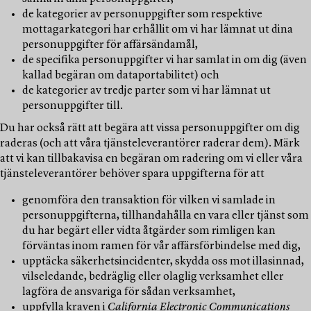
de kategorier av personuppgifter som respektive
mottagarkategori har erhållit om vi har lämnat ut dina
personuppgifter för affärsändamål,
de specifika personuppgifter vi har samlat in om dig (även
kallad begäran om dataportabilitet) och
de kategorier av tredje parter som vi har lämnat ut
personuppgifter till.
Du har också rätt att begära att vissa personuppgifter om dig
raderas (och att våra tjänsteleverantörer raderar dem). Märk
att vi kan tillbakavisa en begäran om radering om vi eller våra
tjänsteleverantörer behöver spara uppgifterna för att
genomföra den transaktion för vilken vi samlade in
personuppgifterna, tillhandahålla en vara eller tjänst som
du har begärt eller vidta åtgärder som rimligen kan
förväntas inom ramen för vår affärsförbindelse med dig,
upptäcka säkerhetsincidenter, skydda oss mot illasinnad,
vilseledande, bedräglig eller olaglig verksamhet eller
lagföra de ansvariga för sådan verksamhet,
uppfylla kraven i
California Electronic Communications