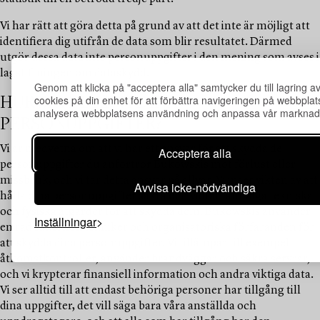
Vi har rätt att göra detta på grund av att det inte är möjligt att
identifiera dig utifrån de data som blir resultatet. Därmed
utgör dessa data inte personuppgifter i den mening som avses i
lagstiftningen om dataskydd.
Genom att klicka på "acceptera alla" samtycker du till lagring a
cookies på din enhet för att förbättra navigeringen på webbplat
HUR SKYDDAR VI DINA
analysera webbplatsens användning och anpassa vår marknads
PERSONUPPGIFTER?
Vi är medvetna om att vi har ett ansvar för att skydda de
Acceptera alla
personuppgifter du anförtror Bukowskis mot förlust eller
missbruk, och vi tar detta ansvar på allvar. Vi inser vikten av att
Avvisa icke-nödvändiga
hålla dina personuppgifter säkra och vidtar lämpliga tekniska
och fysiska åtgärder för att skydda dem. Bukowskis använder
Inställningar
en rad säkerhetstekniker och organisatoriska förfaranden för
att skydda dina personuppgifter. Vi tillämpar till exempel
åtkomstkontroller, använder brandväggar och säkra servrar,
och vi krypterar finansiell information och andra viktiga data.
Vi ser alltid till att endast behöriga personer har tillgång till
dina uppgifter, det vill säga bara våra anställda och