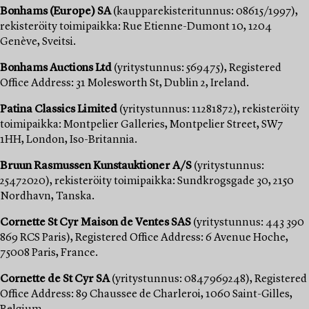
Bonhams (Europe) SA
(kaupparekisteritunnus: 08615/1997),
rekisteröity toimipaikka: Rue Etienne-Dumont 10, 1204
Genève, Sveitsi.
Bonhams Auctions Ltd
(yritystunnus: 569475), Registered
Office Address: 31 Molesworth St, Dublin 2, Ireland.
Patina Classics Limited
(yritystunnus: 11281872), rekisteröity
toimipaikka: Montpelier Galleries, Montpelier Street, SW7
1HH, London, Iso-Britannia.
Bruun Rasmussen Kunstauktioner A/S
(yritystunnus:
25472020), rekisteröity toimipaikka: Sundkrogsgade 30, 2150
Nordhavn, Tanska.
Cornette St Cyr Maison de Ventes SAS
(yritystunnus: 443 390
869 RCS Paris), Registered Office Address: 6 Avenue Hoche,
75008 Paris, France.
Cornette de St Cyr SA
(yritystunnus: 0847969248), Registered
Office Address: 89 Chaussee de Charleroi, 1060 Saint-Gilles,