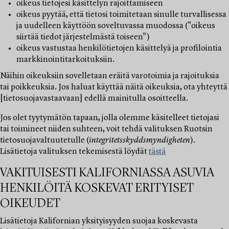
oikeus tietojesi käsittelyn rajoittamiseen
oikeus pyytää, että tietosi toimitetaan sinulle turvallisessa
ja uudelleen käyttöön soveltuvassa muodossa ("oikeus
siirtää tiedot järjestelmästä toiseen")
oikeus vastustaa henkilötietojen käsittelyä ja profilointia
markkinointitarkoituksiin.
Näihin oikeuksiin sovelletaan eräitä varotoimia ja rajoituksia
tai poikkeuksia. Jos haluat käyttää näitä oikeuksia, ota yhteyttä
[tietosuojavastaavaan] edellä mainitulla osoitteella.
Jos olet tyytymätön tapaan, jolla olemme käsitelleet tietojasi
tai toimineet niiden suhteen, voit tehdä valituksen Ruotsin
tietosuojavaltuutetulle (
integritetsskyddsmyndigheten
).
Lisätietoja valituksen tekemisestä löydät
tästä
VAKITUISESTI KALIFORNIASSA ASUVIA
HENKILÖITÄ KOSKEVAT ERITYISET
OIKEUDET
Lisätietoja Kalifornian yksityisyyden suojaa koskevasta