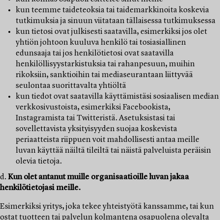
kun teemme taideteoksia tai taidemarkkinoita koskevia
tutkimuksia ja sinuun viitataan tällaisessa tutkimuksessa
kun tietosi ovat julkisesti saatavilla, esimerkiksi jos olet
yhtiön johtoon kuuluva henkilö tai tosiasiallinen
edunsaaja tai jos henkilötietosi ovat saatavilla
henkilöllisyystarkistuksia tai rahanpesuun, muihin
rikoksiin, sanktioihin tai mediaseurantaan liittyvää
seulontaa suorittavalta yhtiöltä
kun tiedot ovat saatavilla käyttämistäsi sosiaalisen median
verkkosivustoista, esimerkiksi Facebookista,
Instagramista tai Twitteristä. Asetuksistasi tai
sovellettavista yksityisyyden suojaa koskevista
periaatteista riippuen voit mahdollisesti antaa meille
luvan käyttää näiltä tileiltä tai näistä palveluista peräisin
olevia tietoja.
d.
Kun olet antanut muille organisaatioille luvan jakaa
henkilötietojasi meille.
Esimerkiksi yritys, joka tekee yhteistyötä kanssamme, tai kun
ostat tuotteen tai palvelun kolmantena osapuolena olevalta