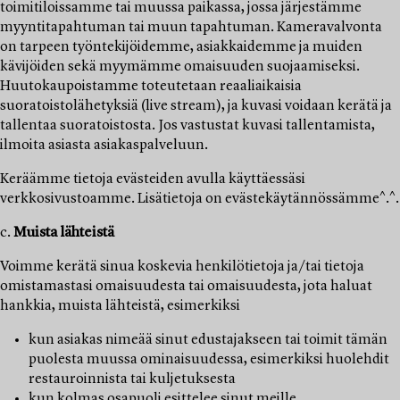
toimitiloissamme tai muussa paikassa, jossa järjestämme
myyntitapahtuman tai muun tapahtuman. Kameravalvonta
on tarpeen työntekijöidemme, asiakkaidemme ja muiden
kävijöiden sekä myymämme omaisuuden suojaamiseksi.
Huutokaupoistamme toteutetaan reaaliaikaisia
suoratoistolähetyksiä (live stream), ja kuvasi voidaan kerätä ja
tallentaa suoratoistosta. Jos vastustat kuvasi tallentamista,
ilmoita asiasta asiakaspalveluun.
Keräämme tietoja evästeiden avulla käyttäessäsi
verkkosivustoamme. Lisätietoja on evästekäytännössämme^.^.
c.
Muista lähteistä
Voimme kerätä sinua koskevia henkilötietoja ja/tai tietoja
omistamastasi omaisuudesta tai omaisuudesta, jota haluat
hankkia, muista lähteistä, esimerkiksi
kun asiakas nimeää sinut edustajakseen tai toimit tämän
puolesta muussa ominaisuudessa, esimerkiksi huolehdit
restauroinnista tai kuljetuksesta
kun kolmas osapuoli esittelee sinut meille