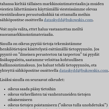
tahansa kieltää tällaisen markkinointimateriaalin ja muiden
viestien lähettämisen käyttämällä viesteissämme olevaa
viestitilauksen peruutuslinkkiä tai ottamalla meihin
sähköpostitse osoitteella
dataskydd@bukowskis.com
.
Voit myös valita, ettet halua vastaanottaa meiltä
suoramarkkinointimateriaalia.
Sinulla on oikeus pyytää tietoja tekemästämme
henkilötietojesi käsittelystä esittämällä tietopyynnön. Jos
pyyntö on "ilmeisen perusteeton tai tarpeeton" tai pyydät
lisäkappaleita, saatamme veloittaa kohtuullisen
hallinnointimaksun. Jos haluat tehdä tietopyynnön, ota
yhteyttä sähköpostitse osoitteella
dataskydd@bukowskis.com
.
Lisäksi sinulla on seuraavat oikeudet:
oikeus saada pääsy tietoihin
oikeus virheellisten tai vanhentuneiden tietojen
oikaisemiseen
oikeus tietojen poistamiseen ("oikeus tulla unohdetuksi")