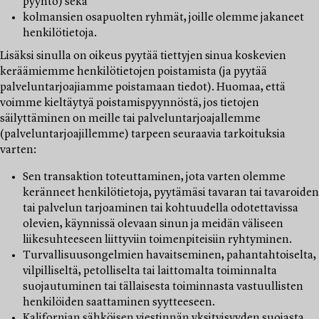
pyyntö) sekä
kolmansien osapuolten ryhmät, joille olemme jakaneet
henkilötietoja.
Lisäksi sinulla on oikeus pyytää tiettyjen sinua koskevien
keräämiemme henkilötietojen poistamista (ja pyytää
palveluntarjoajiamme poistamaan tiedot). Huomaa, että
voimme kieltäytyä poistamispyynnöstä, jos tietojen
säilyttäminen on meille tai palveluntarjoajallemme
(palveluntarjoajillemme) tarpeen seuraavia tarkoituksia
varten:
Sen transaktion toteuttaminen, jota varten olemme
keränneet henkilötietoja, pyytämäsi tavaran tai tavaroiden
tai palvelun tarjoaminen tai kohtuudella odotettavissa
olevien, käynnissä olevaan sinun ja meidän väliseen
liikesuhteeseen liittyviin toimenpiteisiin ryhtyminen.
Turvallisuusongelmien havaitseminen, pahantahtoiselta,
vilpilliseltä, petolliselta tai laittomalta toiminnalta
suojautuminen tai tällaisesta toiminnasta vastuullisten
henkilöiden saattaminen syytteeseen.
Kalifornian sähköisen viestinnän yksityisyyden suojasta