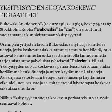
YKSITYISYYDEN SUOJAA KOSKEVAT
PERIAATTEET
Bukowski Auktioner AB (rek.nro 556434-1369), Box 1754, 111 87
Stockholm, Ruotsi ("
Bukowskis
" tai "
me
") on sitoutunut
suojaamaan ja kunnioittamaan yksityisyyttäsi.
Useimpien yritysten tavoin Bukowskis säilyttää ja käsittelee
tietoja, jotka koskevat asiakkaitamme ja muita henkilöitä, jotka
asioivat kanssamme tai jotka saattaisivat olla kiinnostuneita
tarjoamistamme palveluista (yhteisesti "
Palvelut
"). Näissä
Yksityisyyden suojaa koskevissa periaatteissa kerrotaan, miksi
keräämme henkilötietoja ja miten käytämme näitä tietoja.
Asiakirjassa selostetaan tietojen keräämisen ja käyttämisen
oikeudellinen peruste ja se, mitä tietojesi käyttötapaa koskevia
oikeuksia sinulla on.
Näihin Yksityisyyden suojaa koskeviin periaatteisiin sisältyvät
seuraavat kohdat: