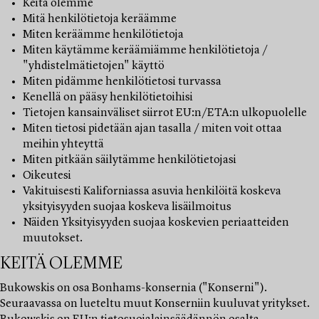
Keitä olemme
Mitä henkilötietoja keräämme
Miten keräämme henkilötietoja
Miten käytämme keräämiämme henkilötietoja /
"yhdistelmätietojen" käyttö
Miten pidämme henkilötietosi turvassa
Kenellä on pääsy henkilötietoihisi
Tietojen kansainväliset siirrot EU:n/ETA:n ulkopuolelle
Miten tietosi pidetään ajan tasalla / miten voit ottaa
meihin yhteyttä
Miten pitkään säilytämme henkilötietojasi
Oikeutesi
Vakituisesti Kaliforniassa asuvia henkilöitä koskeva
yksityisyyden suojaa koskeva lisäilmoitus
Näiden Yksityisyyden suojaa koskevien periaatteiden
muutokset.
KEITÄ OLEMME
Bukowskis on osa Bonhams-konsernia ("Konserni").
Seuraavassa on lueteltu muut Konserniin kuuluvat yritykset.