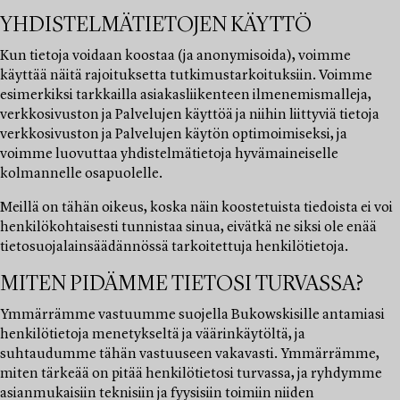
YHDISTELMÄTIETOJEN KÄYTTÖ
Kun tietoja voidaan koostaa (ja anonymisoida), voimme
käyttää näitä rajoituksetta tutkimustarkoituksiin. Voimme
esimerkiksi tarkkailla asiakasliikenteen ilmenemismalleja,
verkkosivuston ja Palvelujen käyttöä ja niihin liittyviä tietoja
verkkosivuston ja Palvelujen käytön optimoimiseksi, ja
voimme luovuttaa yhdistelmätietoja hyvämaineiselle
kolmannelle osapuolelle.
Meillä on tähän oikeus, koska näin koostetuista tiedoista ei voi
henkilökohtaisesti tunnistaa sinua, eivätkä ne siksi ole enää
tietosuojalainsäädännössä tarkoitettuja henkilötietoja.
MITEN PIDÄMME TIETOSI TURVASSA?
Ymmärrämme vastuumme suojella Bukowskisille antamiasi
henkilötietoja menetykseltä ja väärinkäytöltä, ja
suhtaudumme tähän vastuuseen vakavasti. Ymmärrämme,
miten tärkeää on pitää henkilötietosi turvassa, ja ryhdymme
asianmukaisiin teknisiin ja fyysisiin toimiin niiden