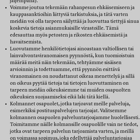
jäljempänä).
Voimme joutua tekemään rahanpesun ehkäisemiseen ja
kauppasanktioihin liittyviä tarkistuksia, ja tätä varten
meidän voi olla tarpeen säilyttää ja luovuttaa tiettyjä sinua
koskevia tietoja asianmukaisille virastoille. Tämä
edesauttaa myös petosten ja rikosten ehkäisemistä ja
havaitsemista.
Luovutamme henkilötietojasi ainoastaan valtiollisen tai
lainvalvontaviranomaisen pyynnöstä, kun tuomioistuin
määrää meitä näin tekemään, tehtyämme sisäisen
arvioinnin ja todettuamme, että pyynnön esittävä
viranomainen on noudattanut oikeaa menettelyä ja sillä
on oikeus pyytää tietoja tai tietojen luovuttaminen on
tarpeen meidän oikeuksiemme tai muiden osapuolten
oikeuksien suojaamiseksi eikä laki tätä kiellä.
Kolmannet osapuolet, jotka tarjoavat meille palveluja,
esimerkiksi postituspalvelujen tarjoajat. Valitsemme
kolmannen osapuolen palveluntarjoajamme huolellisesti.
Toimitamme näille kolmansille osapuolille vain ne tiedot,
jotka ovat tarpeen palvelun tarjoamista varten, ja meillä
on voimassa sopimus, joka edellyttää palveluntarjoajaa