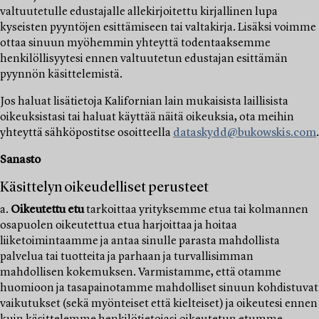
valtuutetulle edustajalle allekirjoitettu kirjallinen lupa
kyseisten pyyntöjen esittämiseen tai valtakirja. Lisäksi voimme
ottaa sinuun myöhemmin yhteyttä todentaaksemme
henkilöllisyytesi ennen valtuutetun edustajan esittämän
pyynnön käsittelemistä.
Jos haluat lisätietoja Kalifornian lain mukaisista laillisista
oikeuksistasi tai haluat käyttää näitä oikeuksia, ota meihin
yhteyttä sähköpostitse osoitteella
dataskydd@bukowskis.com
.
Sanasto
Käsittelyn oikeudelliset perusteet
a.
Oikeutettu etu
tarkoittaa yrityksemme etua tai kolmannen
osapuolen oikeutettua etua harjoittaa ja hoitaa
liiketoimintaamme ja antaa sinulle parasta mahdollista
palvelua tai tuotteita ja parhaan ja turvallisimman
mahdollisen kokemuksen. Varmistamme, että otamme
huomioon ja tasapainotamme mahdolliset sinuun kohdistuvat
vaikutukset (sekä myönteiset että kielteiset) ja oikeutesi ennen