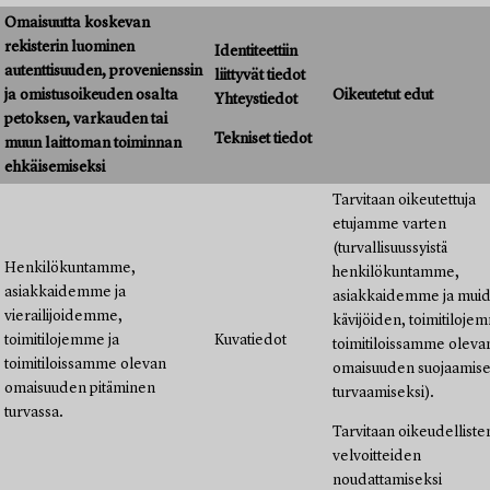
Omaisuutta koskevan
rekisterin luominen
Identiteettiin
autenttisuuden, provenienssin
liittyvät tiedot
ja omistusoikeuden osalta
Oikeutetut edut
Yhteystiedot
petoksen, varkauden tai
Tekniset tiedot
muun laittoman toiminnan
ehkäisemiseksi
Tarvitaan oikeutettuja
etujamme varten
(turvallisuussyistä
Henkilökuntamme,
henkilökuntamme,
asiakkaidemme ja
asiakkaidemme ja mui
vierailijoidemme,
kävijöiden, toimitiloje
toimitilojemme ja
Kuvatiedot
toimitiloissamme oleva
toimitiloissamme olevan
omaisuuden suojaamisek
omaisuuden pitäminen
turvaamiseksi).
turvassa.
Tarvitaan oikeudelliste
velvoitteiden
noudattamiseksi