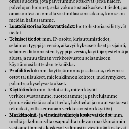
omaisuudesta, jota palvelumme koskevat (sekä näiden
palvelujen luonne), sekä vakuutustasi koskevat tiedot, jos
omaisuutesi on omalla vastuullasi sinä aikana, kun se on
meidän hallussamme.
Luottohistoriaa koskevat tiedot:
luottohistoriaasi liittyvät
tiedot.
Tekniset tiedot:
mm. IP-osoite, kirjautumistiedot,
selaimen tyyppi ja versio, aikavyöhykeasetukset ja sijainti,
selaimen liitännäisten tyyppi ja versio, käyttöjärjestelmä ja
alusta ja muu tämän verkkosivuston selaamiseen
käyttämiesi laitteiden tekniikka.
Profiilitiedot:
mm. käyttäjätunnus ja salasana, tekemäsi
ostot tai tilaukset, mielenkiinnon kohteet, mieltymykset,
palaute ja kyselyvastaukset.
Käyttötiedot:
mm. tiedot siitä, miten käytät
verkkosivustoamme, tuotteitamme ja palvelujamme
(mm. evästeistä saadut tiedot, lokitiedot ja muut vastaavat
tekniikat, joilla seurataan verkkosivuston käyttöä).
Markkinointi- ja viestintävalintoja koskevat tiedot:
mm.
meiltä ja kolmansilta osapuolilta tulevan markkinoinnin
vastaanottamista koskevat valintasi ja viestintää koskevat