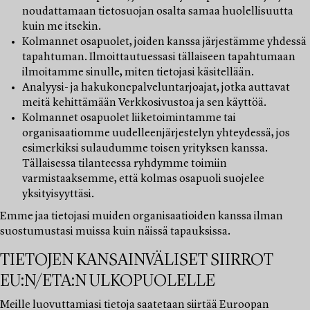
noudattamaan tietosuojan osalta samaa huolellisuutta
kuin me itsekin.
Kolmannet osapuolet, joiden kanssa järjestämme yhdessä
tapahtuman. Ilmoittautuessasi tällaiseen tapahtumaan
ilmoitamme sinulle, miten tietojasi käsitellään.
Analyysi- ja hakukonepalveluntarjoajat, jotka auttavat
meitä kehittämään Verkkosivustoa ja sen käyttöä.
Kolmannet osapuolet liiketoimintamme tai
organisaatiomme uudelleenjärjestelyn yhteydessä, jos
esimerkiksi sulaudumme toisen yrityksen kanssa.
Tällaisessa tilanteessa ryhdymme toimiin
varmistaaksemme, että kolmas osapuoli suojelee
yksityisyyttäsi.
Emme jaa tietojasi muiden organisaatioiden kanssa ilman
suostumustasi muissa kuin näissä tapauksissa.
TIETOJEN KANSAINVÄLISET SIIRROT
EU:N/ETA:N ULKOPUOLELLE
Meille luovuttamiasi tietoja saatetaan siirtää Euroopan