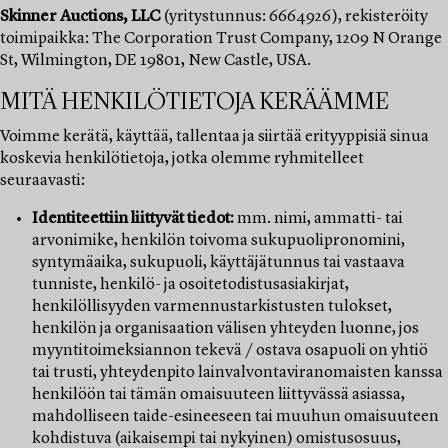
Skinner Auctions, LLC
(yritystunnus: 6664926), rekisteröity
toimipaikka: The Corporation Trust Company, 1209 N Orange
St, Wilmington, DE 19801, New Castle, USA.
MITÄ HENKILÖTIETOJA KERÄÄMME
Voimme kerätä, käyttää, tallentaa ja siirtää erityyppisiä sinua
koskevia henkilötietoja, jotka olemme ryhmitelleet
seuraavasti:
Identiteettiin liittyvät tiedot:
mm. nimi, ammatti- tai
arvonimike, henkilön toivoma sukupuolipronomini,
syntymäaika, sukupuoli, käyttäjätunnus tai vastaava
tunniste, henkilö- ja osoitetodistusasiakirjat,
henkilöllisyyden varmennustarkistusten tulokset,
henkilön ja organisaation välisen yhteyden luonne, jos
myyntitoimeksiannon tekevä / ostava osapuoli on yhtiö
tai trusti, yhteydenpito lainvalvontaviranomaisten kanssa
henkilöön tai tämän omaisuuteen liittyvässä asiassa,
mahdolliseen taide-esineeseen tai muuhun omaisuuteen
kohdistuva (aikaisempi tai nykyinen) omistusosuus,