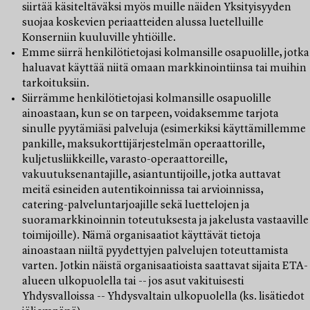
siirtää käsiteltäväksi myös muille näiden Yksityisyyden
suojaa koskevien periaatteiden alussa luetelluille
Konserniin kuuluville yhtiöille.
Emme siirrä henkilötietojasi kolmansille osapuolille, jotka
haluavat käyttää niitä omaan markkinointiinsa tai muihin
tarkoituksiin.
Siirrämme henkilötietojasi kolmansille osapuolille
ainoastaan, kun se on tarpeen, voidaksemme tarjota
sinulle pyytämiäsi palveluja (esimerkiksi käyttämillemme
pankille, maksukorttijärjestelmän operaattorille,
kuljetusliikkeille, varasto-operaattoreille,
vakuutuksenantajille, asiantuntijoille, jotka auttavat
meitä esineiden autentikoinnissa tai arvioinnissa,
catering-palveluntarjoajille sekä luettelojen ja
suoramarkkinoinnin toteutuksesta ja jakelusta vastaaville
toimijoille). Nämä organisaatiot käyttävät tietoja
ainoastaan niiltä pyydettyjen palvelujen toteuttamista
varten. Jotkin näistä organisaatioista saattavat sijaita ETA-
alueen ulkopuolella tai -- jos asut vakituisesti
Yhdysvalloissa -- Yhdysvaltain ulkopuolella (ks. lisätiedot