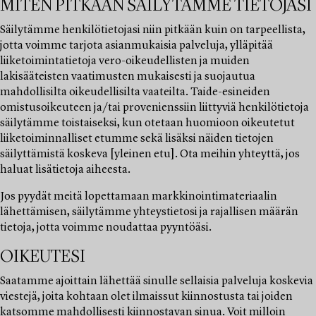
MITEN PITKÄÄN SÄILYTÄMME TIETOJASI
Säilytämme henkilötietojasi niin pitkään kuin on tarpeellista,
jotta voimme tarjota asianmukaisia palveluja, ylläpitää
liiketoimintatietoja vero-oikeudellisten ja muiden
lakisääteisten vaatimusten mukaisesti ja suojautua
mahdollisilta oikeudellisilta vaateilta. Taide-esineiden
omistusoikeuteen ja/tai provenienssiin liittyviä henkilötietoja
säilytämme toistaiseksi, kun otetaan huomioon oikeutetut
liiketoiminnalliset etumme sekä lisäksi näiden tietojen
säilyttämistä koskeva [yleinen etu]. Ota meihin yhteyttä, jos
haluat lisätietoja aiheesta.
Jos pyydät meitä lopettamaan markkinointimateriaalin
lähettämisen, säilytämme yhteystietosi ja rajallisen määrän
tietoja, jotta voimme noudattaa pyyntöäsi.
OIKEUTESI
Saatamme ajoittain lähettää sinulle sellaisia palveluja koskevia
viestejä, joita kohtaan olet ilmaissut kiinnostusta tai joiden
katsomme mahdollisesti kiinnostavan sinua. Voit milloin