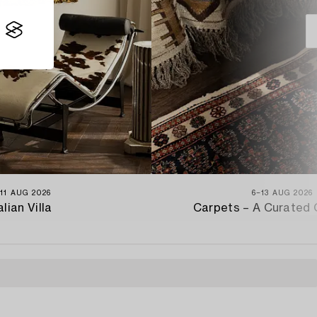
11 AUG 2026
6−13 AUG 2026
alian Villa
Carpets – A Curated 