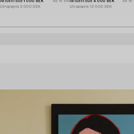
Aktuellt bud
1 000 SEK
4d 16 tim
Aktuellt bud
4 000 SEK
4d 16 
Utropspris
5 000 SEK
Utropspris
12 000 SEK