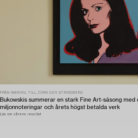
FRÅN WARHOL TILL ZORN OCH STRINDBERG
Bukowskis summerar en stark Fine Art-säsong med ö
miljonnoteringar och årets högst betalda verk
Läs om vårens resultat