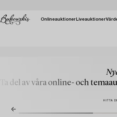
Onlineauktioner
Liveauktioner
Värde
Nya
Ta del av våra online- och tema
HITTA D