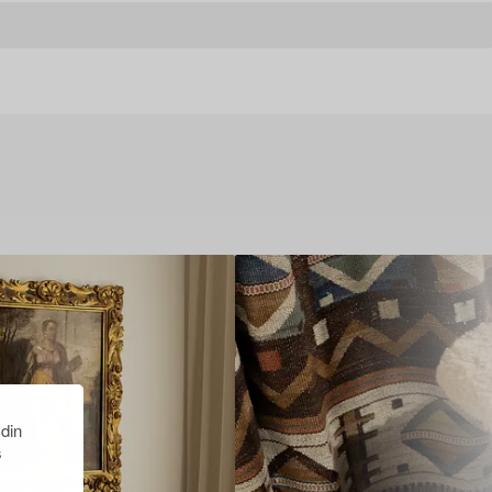
 din
s