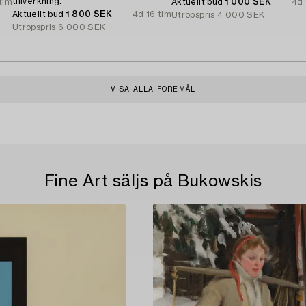
tillverkning.
tim
Aktuellt bud
1 000 SEK
4d 
Aktuellt bud
1 800 SEK
4d 16 tim
Utropspris
4 000 SEK
Utropspris
6 000 SEK
VISA ALLA FÖREMÅL
Fine Art säljs på Bukowskis