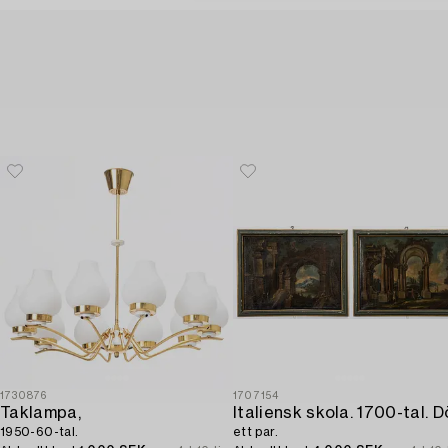
1730876
1707154
Taklampa,
1950-60-tal.
ett par.