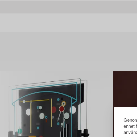
Genom 
enhet 
använd