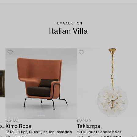
TEMAAUKTION
Italian Villa
1731859
1730550
Italiensk skola. 1700-tal. Dörröverstycken,
Ximo Roca,
Taklampa,
Fåtölj, "Hip", Quinti, Italien, samtida
1900-talets andra hälft.