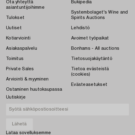
Ota yhteyttä
Bukipedia
asiantuntijoihimme
Systembolaget's Wine and
Tulokset
Spirits Auctions
Uutiset
Lehdistö
Kotiarviointi
Avoimet työpaikat
Asiakaspalvelu
Bonhams - All auctions
Toimitus
Tietosuojakäytäntö
Private Sales
Tietoa evästeistä
(cookies)
Arviointi & myyminen
Evästeasetukset
Ostaminen huutokaupassa
Uutiskirje
Lataa sovelluksemme