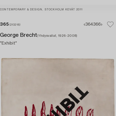
CONTEMPORARY & DESIGN, STOCKHOLM KEVÄT 2011
365
364
366
(213218)
George Brecht
(Yhdysvallat, 1926-2008)
"Exhibit"