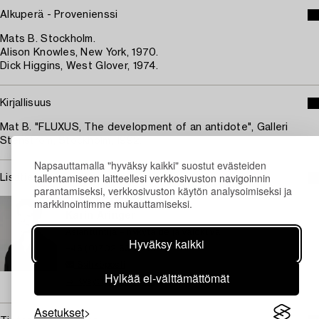
Alkuperä - Provenienssi
Mats B. Stockholm.
Alison Knowles, New York, 1970.
Dick Higgins, West Glover, 1974.
Kirjallisuus
Mat B. "FLUXUS, The development of an antidote", Galleri
Stenström, Stockholm, 1992.
Napsauttamalla "hyväksy kaikki" suostut evästeiden
tallentamiseen laitteellesi verkkosivuston navigoinnin
Lisätietoja ja kuntoraportit
parantamiseksi, verkkosivuston käytön analysoimiseksi ja
markkinointimme mukauttamiseksi.
TUKHOLMA
Karin Aringer
Asiantuntija – nykytaide ja valokuva
Hyväksy kaikki
+46 (0)702 63 70 57
Sähköposti
Hylkää ei-välttämättömät
→ Kysyttyjä esineitä
Asetukset