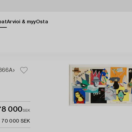
pat
Arvioi & myy
Osta
366A
78 000
SEK
- 70 000 SEK