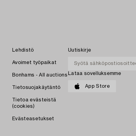
Lehdistö
Uutiskirje
Avoimet työpaikat
Lataa sovelluksemme
Bonhams - All auctions
App Store
Tietosuojakäytäntö
Tietoa evästeistä
(cookies)
Evästeasetukset