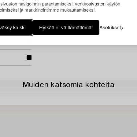
sivuston navigoinnin parantamiseksi, verkkosivuston käytön
oimiseksi ja markkinointimme mukauttamiseksi.
väksy kaikki
Hylkää ei-välttämättömät
Asetukset
Muiden katsomia kohteita