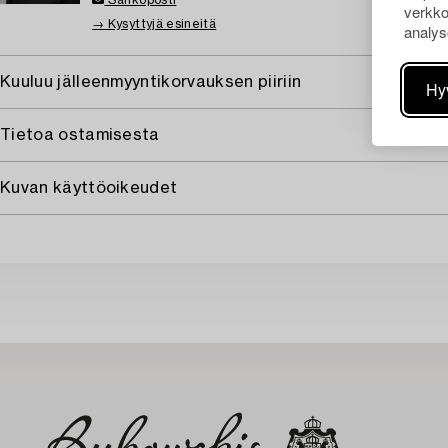
Sähköposti
verkko
→ Kysyttyjä esineitä
analys
Kuuluu jälleenmyyntikorvauksen piiriin
Hy
Tietoa ostamisesta
Kuvan käyttöoikeudet