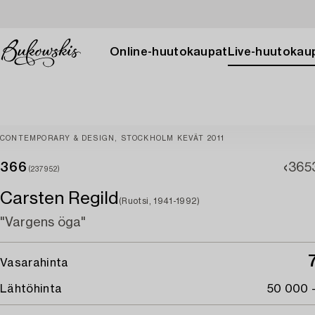
Online-huutokaupat
Live-huutokau
CONTEMPORARY & DESIGN, STOCKHOLM KEVÄT 2011
366
365
(237952)
Carsten Regild
(Ruotsi, 1941-1992)
"Vargens öga"
Vasarahinta
Lähtöhinta
50 000 