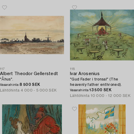
117
118
Albert Theodor Gellerstedt
Ivar Arosenius
"Åhus".
"Gud Fader i tronsal" (The
8 500 SEK
heavenly father enthroned).
Vasarahinta
13 500 SEK
Lähtöhinta
4 000 - 5 000 SEK
Vasarahinta
Lähtöhinta
10 000 - 12 000 SEK