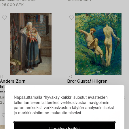
125 000 SEK
141
142
Anders Zorn
Bror Gustaf Hillgren
Interior with a bride.
Adam and Eve.
290 000 SEK
12 000 SEK
Vasarahinta
Vasarahinta
Napsauttamalla "hyväksy kaikki" suostut evästeiden
Lähtöhinta
225 000 -
Lähtöhinta
12 000 - 15 000 SEK
tallentamiseen laitteellesi verkkosivuston navigoinnin
250 000 SEK
parantamiseksi, verkkosivuston käytön analysoimiseksi
ja markkinointimme mukauttamiseksi.
Hyväksy kaikki