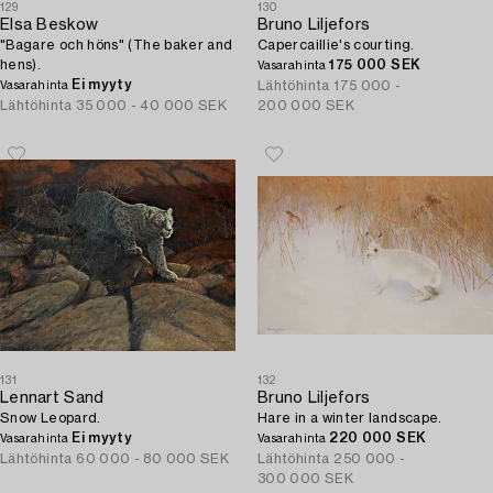
129
130
Elsa Beskow
Bruno Liljefors
"Bagare och höns" (The baker and
Capercaillie's courting.
hens).
175 000 SEK
Vasarahinta
Ei myyty
Lähtöhinta
175 000 -
Vasarahinta
Lähtöhinta
35 000 - 40 000 SEK
200 000 SEK
131
132
Lennart Sand
Bruno Liljefors
Snow Leopard.
Hare in a winter landscape.
Ei myyty
220 000 SEK
Vasarahinta
Vasarahinta
Lähtöhinta
60 000 - 80 000 SEK
Lähtöhinta
250 000 -
300 000 SEK