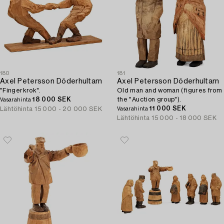
180
181
Axel Petersson Döderhultarn
Axel Petersson Döderhultarn
"Fingerkrok".
Old man and woman (figures from
18 000 SEK
the "Auction group").
Vasarahinta
11 000 SEK
Lähtöhinta
15 000 - 20 000 SEK
Vasarahinta
Lähtöhinta
15 000 - 18 000 SEK