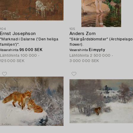
104
105
Ernst Josephson
Anders Zorn
"Marknad i Dalarne ('Den heliga
"Skärgårdsblomster" (Archipelago
familjen')".
flower).
95 000 SEK
Ei myyty
Vasarahinta
Vasarahinta
Lähtöhinta
100 000 -
Lähtöhinta
2 500 000 -
125 000 SEK
3 000 000 SEK