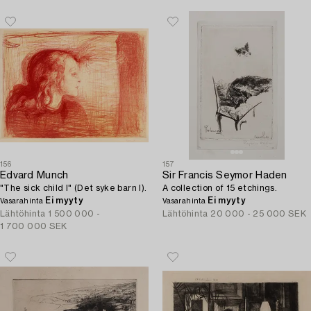
156
157
Edvard Munch
Sir Francis Seymor Haden
"The sick child I" (Det syke barn I).
A collection of 15 etchings.
Ei myyty
Ei myyty
Vasarahinta
Vasarahinta
Lähtöhinta
1 500 000 -
Lähtöhinta
20 000 - 25 000 SEK
1 700 000 SEK