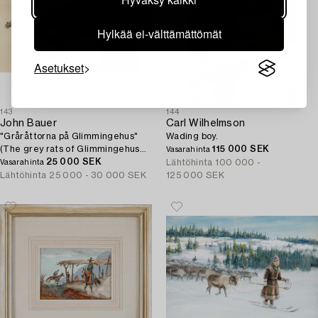
Hylkää ei-välttämättömät
Asetukset
143
144
John Bauer
Carl Wilhelmson
"Gråråttorna på Glimmingehus"
Wading boy.
(The grey rats of Glimmingehus
115 000 SEK
Vasarahinta
Castle).
25 000 SEK
Lähtöhinta
100 000 -
Vasarahinta
Lähtöhinta
25 000 - 30 000 SEK
125 000 SEK