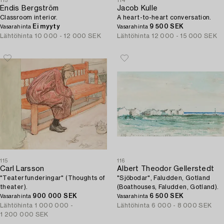
113
114
Endis Bergström
Jacob Kulle
Classroom interior.
A heart-to-heart conversation.
Ei myyty
9 500 SEK
Vasarahinta
Vasarahinta
Lähtöhinta
10 000 - 12 000 SEK
Lähtöhinta
12 000 - 15 000 SEK
115
116
Carl Larsson
Albert Theodor Gellerstedt
"Teaterfunderingar" (Thoughts of
"Sjöbodar", Faludden, Gotland
theater).
(Boathouses, Faludden, Gotland).
900 000 SEK
6 500 SEK
Vasarahinta
Vasarahinta
Lähtöhinta
1 000 000 -
Lähtöhinta
6 000 - 8 000 SEK
1 200 000 SEK