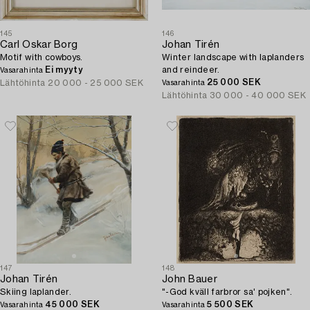
145
146
Carl Oskar Borg
Johan Tirén
Motif with cowboys.
Winter landscape with laplanders
Ei myyty
and reindeer.
Vasarahinta
25 000 SEK
Lähtöhinta
20 000 - 25 000 SEK
Vasarahinta
Lähtöhinta
30 000 - 40 000 SEK
147
148
Johan Tirén
John Bauer
Skiing laplander.
"-God kväll farbror sa' pojken".
45 000 SEK
5 500 SEK
Vasarahinta
Vasarahinta