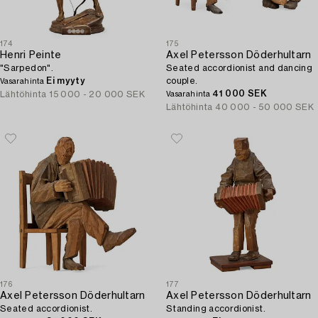
174
175
Henri Peinte
Axel Petersson Döderhultarn
"Sarpedon".
Seated accordionist and dancing
Ei myyty
couple.
Vasarahinta
41 000 SEK
Lähtöhinta
15 000 - 20 000 SEK
Vasarahinta
Lähtöhinta
40 000 - 50 000 SEK
176
177
Axel Petersson Döderhultarn
Axel Petersson Döderhultarn
Seated accordionist.
Standing accordionist.