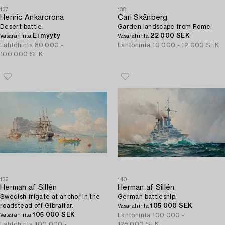
137
138
Henric Ankarcrona
Carl Skånberg
Desert battle.
Garden landscape from Rome.
Ei myyty
22 000 SEK
Vasarahinta
Vasarahinta
Lähtöhinta
80 000 -
Lähtöhinta
10 000 - 12 000 SEK
100 000 SEK
139
140
Herman af Sillén
Herman af Sillén
Swedish frigate at anchor in the
German battleship.
roadstead off Gibraltar.
105 000 SEK
Vasarahinta
105 000 SEK
Lähtöhinta
100 000 -
Vasarahinta
Lähtöhinta
100 000 -
125 000 SEK