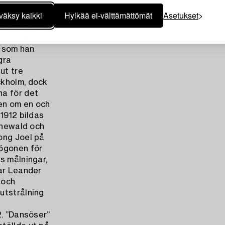
g förgås”.
väksy kaikki
Hylkää ei-välttämättömät
Asetukset
till
tt fortsätta
isse läror
k som han
gra
ut tre
ckholm, dock
na för det
ven om en och
1912 bildas
rünewald och
ong Joel på
 ögonen för
s målningar,
har Leander
 och
utstrålning
2. ”Dansöser”