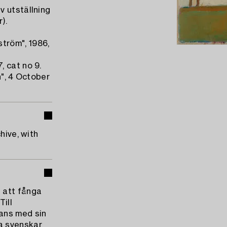
v utställning
).
tröm", 1986,
, cat no 9.
n", 4 October
hive, with
 att fånga
Till
ans med sin
a svenskar