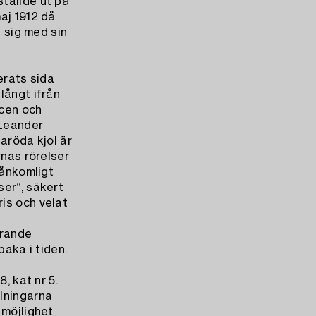
tällde ut på
aj 1912 då
a sig med sin
erats sida
långt ifrån
acen och
Leander
saröda kjol är
rnas rörelser
rånkomligt
ser”, säkert
is och velat
arande
baka i tiden.
, kat nr 5.
lningarna
 möjlighet