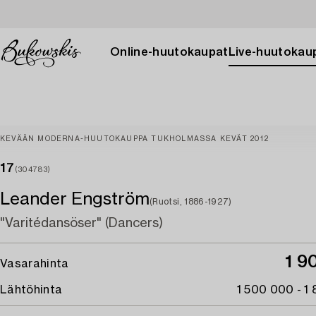
Online-huutokaupat
Live-huutokau
KEVÄÄN MODERNA-HUUTOKAUPPA TUKHOLMASSA KEVÄT 2012
17
(304783)
Leander Engström
(Ruotsi, 1886-1927)
"Varitédansöser" (Dancers)
1 9
Vasarahinta
Lähtöhinta
1 500 000 - 1