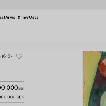
pat
Arvioi & myy
Osta
16
18
00 000
SEK
 800 000 SEK