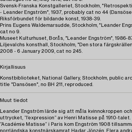
Svensk-Franska Konstgalleriet, Stockholm, "Retrospekti
- Leander Engström", 1937, probably cat no 44 (Dansöser
Riksförbundet för bildande konst, 1938-39.
Prins Eugens Waldemarsudde, Stockholm, "Leander Engs
cat no 9.
Museet Kulturhuset, Borås, "Leander Engström", 1986-87
Liljevalchs konsthall, Stockholm, "Den stora färgskrälle
2008 - 6 January 2009, cat no 245.
Kirjallisuus
Konstbiblioteket, National Gallery, Stockholm, public arc
title "Dansösen", no BH 211, reproduced.
Muut tiedot
Leander Engström lärde sig att måla kvinnokroppen och
uttrycket, ”l’expression” av Henri Matisse på 1910-talet. 
”Académie Matisse” i Paris kom Engström 1908 tillsamm
norrländska konstnärskamrat Hadar Jönzén. Flera andr