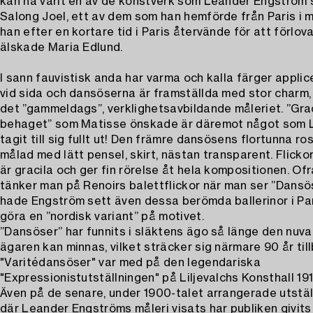
kan ha varit en av de konstverk som Leander Engström s
Salong Joel, ett av dem som han hemförde från Paris i m
han efter en kortare tid i Paris återvände för att förlov
älskade Maria Edlund.
I sann fauvistisk anda har varma och kalla färger applic
vid sida och dansöserna är framställda med stor charm, 
det ”gammeldags”, verklighetsavbildande måleriet. ”Gr
behaget” som Matisse önskade är däremot något som 
tagit till sig fullt ut! Den främre dansösens flortunna ro
målad med lätt pensel, skirt, nästan transparent. Flicko
är gracila och ger fin rörelse åt hela kompositionen. Of
tänker man på Renoirs balettflickor när man ser ”Dansö
hade Engström sett även dessa berömda ballerinor i Par
göra en ”nordisk variant” på motivet.
”Dansöser” har funnits i släktens ägo så länge den nuv
ägaren kan minnas, vilket sträcker sig närmare 90 år till
"Varitédansöser" var med på den legendariska
"Expressionistutställningen" på Liljevalchs Konsthall 1918
Även på de senare, under 1900-talet arrangerade utstäl
där Leander Engströms måleri visats har publiken givits