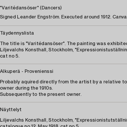
"Varitédansöser" (Dancers)
Signed Leander Engström. Executed around 1912. Canvas
Täydennyslista
The title is "Varitédansöser". The painting was exhibite
Liljevalchs Konsthall, Stockholm, "Expressionistuställnin
cat no 5.
Alkuperä - Provenienssi
Probably aquired directly from the artist by a relative t
owner during the 1910s.
Subsequently to the present owner.
Näyttelyt
Liljevalchs Konsthall, Stockholm, "Expressionistutställni
catalogue no 12, May 1918, cat no 5.