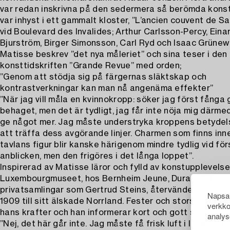
var redan inskrivna på den sedermera så berömda kons
var inhyst i ett gammalt kloster, ”L’ancien couvent de S
vid Boulevard des Invalides; Arthur Carlsson-Percy, Einar 
Bjurström, Birger Simonsson, Carl Ryd och Isaac Grünew
Matisse beskrev ”det nya måleriet” och sina teser i den
konsttidskriften ”Grande Revue” med orden;
”Genom att stödja sig på färgernas släktskap och
kontrastverkningar kan man nå angenäma effekter”
”När jag vill måla en kvinnokropp: söker jag först fånga
behaget, men det är tydligt, jag får inte nöja mig därme
ge något mer. Jag måste understryka kroppens betyde
att träffa dess avgörande linjer. Charmen som finns in
tavlans figur blir kanske härigenom mindre tydlig vid för
anblicken, men den frigöres i det långa loppet”.
Inspirerad av Matisse läror och fylld av konstupplevelse
Luxembourgmuseet, hos Bernheim Jeune, Durand-Ruel o
privatsamlingar som Gertrud Steins, återvände Leande
Napsau
1909 till sitt älskade Norrland. Fester och storstadsliv 
verkko
hans krafter och han informerar kort och gott sina vänner
analys
”Nej, det här går inte. Jag måste få frisk luft i lungorna