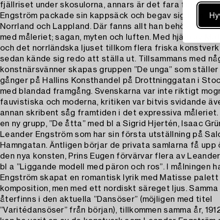
fjällriset under skosulorna, annars är det fara för att ja
Hy
Engström packade sin kappsäck och begav sig hem, hem 
Norrland och Lappland. Där fanns allt han behövde för a
med måleriet; sagan, myten och luften. Med hjälp av Mat
och det norrländska ljuset tillkom flera friska konstver
sedan kände sig redo att ställa ut. Tillsammans med nå
konstnärsvänner skapas gruppen ”De unga” som ställer 
gånger på Hallins Konsthandel på Drottninggatan i Sto
med blandad framgång. Svenskarna var inte riktigt mog
fauvistiska och moderna, kritiken var bitvis svidande ä
annan skribent såg framtiden i det expressiva måleriet. 
en ny grupp, ”De åtta” med bl a Sigrid Hjertén, Isaac G
Leander Engström som har sin första utställning på Sal
Hamngatan. Äntligen börjar de privata samlarna få upp
den nya konsten, Prins Eugen förvärvar flera av Leander
bl a ”Liggande modell med päron och ros”. I målningen 
Engström skapat en romantisk lyrik med Matisse palett
komposition, men med ett nordiskt säreget ljus. Samma 
återfinns i den aktuella ”Dansöser” (möjligen med titel
”Varitédansöser” från början), tillkommen samma år, 191