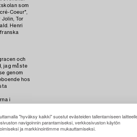
tskolan som
acré-Coeur",
Jolin, Tor
ald. Henri
 franska
 gracen och
d, jag måste
lse genom
neboende hos
sta
rna i
ch i
r Engström
ttamalla "hyväksy kaikki" suostut evästeiden tallentamiseen laitteell
hade tagit på
sivuston navigoinnin parantamiseksi, verkkosivuston käytön
 i Paris,
oimiseksi ja markkinointimme mukauttamiseksi.
 och känna