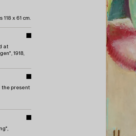
 118 x 61 cm.
d at
gen", 1918,
o the present
ng",