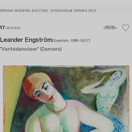
SPRING MODERN AUCTION, STOCKHOLM SPRING 2012
17
16
18
(304783)
Leander Engström
(Sweden, 1886-1927)
"Varitédansöser" (Dancers)