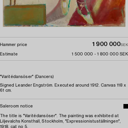
1 900 000
Hammer price
SEK
Estimate
1 500 000 - 1 800 000 SEK
"Varitédansöser" (Dancers)
Signed Leander Engström. Executed around 1912. Canvas 118 x
61 cm.
Saleroom notice
The title is "Varitédansöser". The painting was exhibited at
Liljevalchs Konsthall, Stockholm, "Expressionistuställningen",
1918, cat no 5.