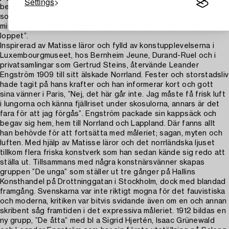
Settings
betydelse genom att träffa dess avgörande linjer. Charmen
som finns inneboende hos tavlans figur blir kanske härigenom
mindre tydlig vid första anblicken, men den frigöres i det långa
loppet”.
Inspirerad av Matisse läror och fylld av konstupplevelserna i
Luxembourgmuseet, hos Bernheim Jeune, Durand-Ruel och i
privatsamlingar som Gertrud Steins, återvände Leander
Engström 1909 till sitt älskade Norrland. Fester och storstadsliv
hade tagit på hans krafter och han informerar kort och gott
sina vänner i Paris, ”Nej, det här går inte. Jag måste få frisk luft
i lungorna och känna fjällriset under skosulorna, annars är det
fara för att jag förgås”. Engström packade sin kappsäck och
begav sig hem, hem till Norrland och Lappland. Där fanns allt
han behövde för att fortsätta med måleriet; sagan, myten och
luften. Med hjälp av Matisse läror och det norrländska ljuset
tillkom flera friska konstverk som han sedan kände sig redo att
ställa ut. Tillsammans med några konstnärsvänner skapas
gruppen ”De unga” som ställer ut tre gånger på Hallins
Konsthandel på Drottninggatan i Stockholm, dock med blandad
framgång. Svenskarna var inte riktigt mogna för det fauvistiska
och moderna, kritiken var bitvis svidande även om en och annan
skribent såg framtiden i det expressiva måleriet. 1912 bildas en
ny grupp, ”De åtta” med bl a Sigrid Hjertén, Isaac Grünewald