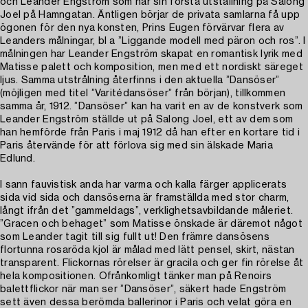
och Leander Engström som har sin första utställning på Salong
Joel på Hamngatan. Äntligen börjar de privata samlarna få upp
ögonen för den nya konsten, Prins Eugen förvärvar flera av
Leanders målningar, bl a ”Liggande modell med päron och ros”. I
målningen har Leander Engström skapat en romantisk lyrik med
Matisse palett och komposition, men med ett nordiskt säreget
ljus. Samma utstrålning återfinns i den aktuella ”Dansöser”
(möjligen med titel ”Varitédansöser” från början), tillkommen
samma år, 1912. ”Dansöser” kan ha varit en av de konstverk som
Leander Engström ställde ut på Salong Joel, ett av dem som
han hemförde från Paris i maj 1912 då han efter en kortare tid i
Paris återvände för att förlova sig med sin älskade Maria
Edlund.
I sann fauvistisk anda har varma och kalla färger applicerats
sida vid sida och dansöserna är framställda med stor charm,
långt ifrån det ”gammeldags”, verklighetsavbildande måleriet.
”Gracen och behaget” som Matisse önskade är däremot något
som Leander tagit till sig fullt ut! Den främre dansösens
flortunna rosaröda kjol är målad med lätt pensel, skirt, nästan
transparent. Flickornas rörelser är gracila och ger fin rörelse åt
hela kompositionen. Ofrånkomligt tänker man på Renoirs
balettflickor när man ser ”Dansöser”, säkert hade Engström
sett även dessa berömda ballerinor i Paris och velat göra en