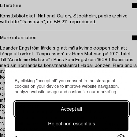
Literature
Konstbiblioteket, National Gallery, Stockholm, public archive,
with title "Dansösen", no BH 211, reproduced.
More information
Leander Engström lärde sig att måla kvinnokroppen och att
fånga uttrycket, ”l’expression” av Henri Matisse på 1910-talet.
Till ”Académie Matisse” i Paris kom Engström 1908 tillsammans
med sin norrländska konstnärskamrat Hadar Jönzén. Flera andra
svenskar var redan inskrivna på den sedermera så berömda
konstskolan som var inhyst i ett gammalt kloster, ”L’ancien
By clicking "accept all" you consent to the storage of
couvent de Sacré-Coeur", vid Boulevard des Invalides; Arthur
cookies on your device to improve website navigation,
Carlsson-Percy, Einar Jolin, Tor Bjurström, Birger Simonsson,
analyze website usage and customize our marketing.
Carl Ryd och Isaac Grünewald. Henri Matisse beskrev ”det nya
måleriet” och sina teser i den franska konsttidskriften ”Grande
Revue” med orden;
Accept all
”Genom att stödja sig på färgernas släktskap och
kontrastverkningar kan man nå angenäma effekter”
Reject non-essentials
”När jag vill måla en kvinnokropp: söker jag först fånga gracen
och behaget, men det är tydligt, jag får inte nöja mig därmed,
jag måste ge något mer. Jag måste understryka kroppens