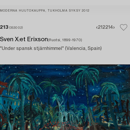
MODERNA HUUTOKAUPPA, TUKHOLMA SYKSY 2012
213
212
214
(353002)
Sven X:et Erixson
(Ruotsi, 1899-1970)
"Under spansk stjärnhimmel" (Valencia, Spain)