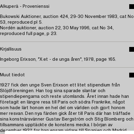
Alkuperä - Provenienssi
Bukowski Auktioner, auction 424, 29-30 November 1983, cat No
53, reproduced pl 5.
Nordén auktioner, auction 22, 30 May 1996, cat No 34,
reproduced full page, p 23.
Kirjallisuus
Ingeborg Erixson, "X:et - de unga åren", 1978, page 165.
Muut tiedot
1927 fick den unge Sven Erixson ett litet stipendium från
Slöjdföreningen. Han tog sina sparade slantar och
stipendiepengarna och reste utomlands. Året innan hade han
företagit en längre resa till Paris och södra Frankrike, något
som hade lärt honom en hel del om världen och gjort honom
mer resvan. Den nya färden gick åter till Paris där han träffade
sina konstnärsvänner Gustav Bergström och Stig Blomberg och
tillsammans upptäckte de konstens mecka. I början av
december 1927 for han ensam vidare till Spanien och Madrid,