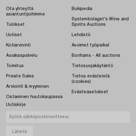
Ota yhteyttä
Bukipedia
asiantuntijoihimme
Systembolaget's Wine and
Tulokset
Spirits Auctions
Uutiset
Lehdistö
Kotiarviointi
Avoimet työpaikat
Asiakaspalvelu
Bonhams - All auctions
Toimitus
Tietosuojakäytäntö
Private Sales
Tietoa evästeistä
(cookies)
Arviointi & myyminen
Evästeasetukset
Ostaminen huutokaupassa
Uutiskirje