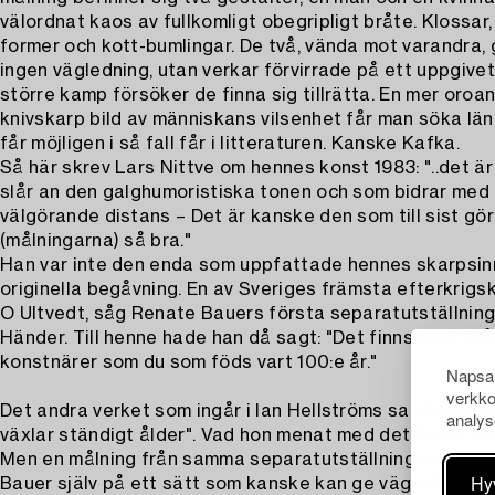
välordnat kaos av fullkomligt obegripligt bråte. Klossar
former och kott-bumlingar. De två, vända mot varandra, 
ingen vägledning, utan verkar förvirrade på ett uppgivet
större kamp försöker de finna sig tillrätta. En mer oroa
knivskarp bild av människans vilsenhet får man söka län
får möjligen i så fall får i litteraturen. Kanske Kafka.
Så här skrev Lars Nittve om hennes konst 1983: "..det är
slår an den galghumoristiska tonen och som bidrar med
välgörande distans – Det är kanske den som till sist gö
(målningarna) så bra."
Han var inte den enda som uppfattade hennes skarpsin
originella begåvning. En av Sveriges främsta efterkrigs
O Ultvedt, såg Renate Bauers första separatutställning
Händer. Till henne hade han då sagt: "Det finns bara tv
konstnärer som du som föds vart 100:e år."
Napsau
verkko
Det andra verket som ingår i Ian Hellströms samling hete
analys
växlar ständigt ålder". Vad hon menat med det kan vi ba
Men en målning från samma separatutställning beskriv
Hy
Bauer själv på ett sätt som kanske kan ge vägledning: 