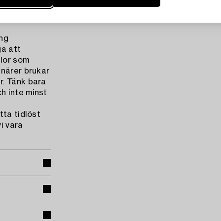
på ett
t på
ing
ga att
slor som
tnärer brukar
r. Tänk bara
h inte minst
tta tidlöst
i vara