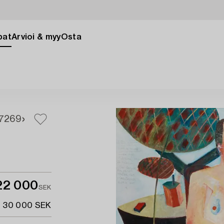
pat
Arvioi & myy
Osta
7
269
22 000
SEK
- 30 000 SEK