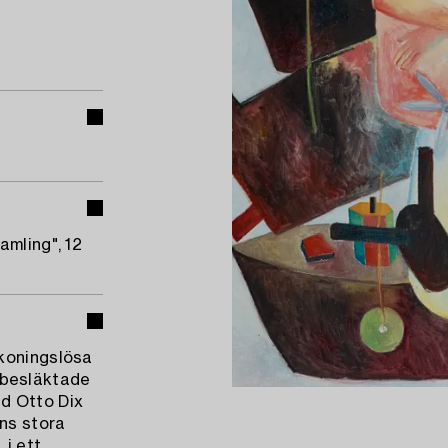
amling", 12
skoningslösa
r besläktade
d Otto Dix
ens stora
 i ett