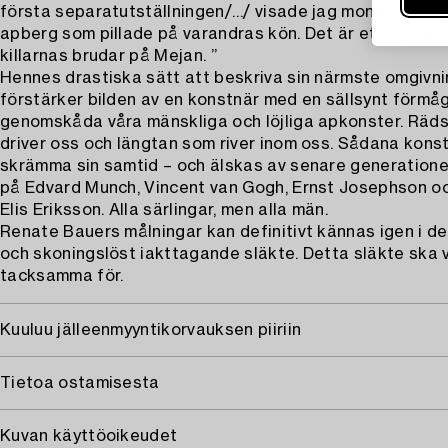
första separatutställningen/…/ visade jag mongoloider 
apberg som pillade på varandras kön. Det är ett porträt
killarnas brudar på Mejan. ”
Hennes drastiska sätt att beskriva sin närmste omgivn
förstärker bilden av en konstnär med en sällsynt förmå
genomskåda våra mänskliga och löjliga apkonster. Räd
driver oss och längtan som river inom oss. Sådana kons
skrämma sin samtid – och älskas av senare generatione
på Edvard Munch, Vincent van Gogh, Ernst Josephson oc
Elis Eriksson. Alla särlingar, men alla män.
Renate Bauers målningar kan definitivt kännas igen i de
och skoningslöst iakttagande släkte. Detta släkte ska v
tacksamma för.
Kuuluu jälleenmyyntikorvauksen piiriin
Tietoa ostamisesta
Kuvan käyttöoikeudet