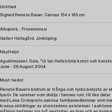
Untitled
Signed Renate Bauer. Canvas 154 x 165 cm.
Alkuperä - Provenienssi
Galleri Hallagård, Jönköping.
Näyttelyt
Aguélimuseet, Sala, "Ur Ian Hellströms konst och konsts
June - 28 August 2004.
Muut tiedot
Renate Bauers bildrum är trånga och tycks belysta av 
lysrör. De varelser som dväljs i hennes rum, till lika dela
med Lena Cronqvists osköna familjemedlemmar som me
krassa skildringar av storstadens existenser. I auktion
målning befinner sig två gestalter, en man och en kvinna,