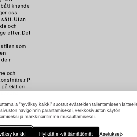
, båtliknande
ger oss
 sätt. Utan
nde och
ge efter. Det
 stilen som
 en
r dem
ne och
konstnäre,r P
 på Galleri
å sådana
ttamalla "hyväksy kaikki" suostut evästeiden tallentamiseen laitteell
sivuston navigoinnin parantamiseksi, verkkosivuston käytön
r "Killar
oimiseksi ja markkinointimme mukauttamiseksi.
ra gissa.
er Renate
väksy kaikki
Hylkää ei-välttämättömät
Asetukset
”På den