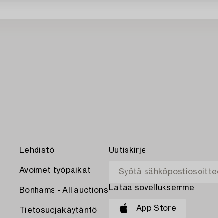
Lehdistö
Uutiskirje
Avoimet työpaikat
Lataa sovelluksemme
Bonhams - All auctions
App Store
Tietosuojakäytäntö