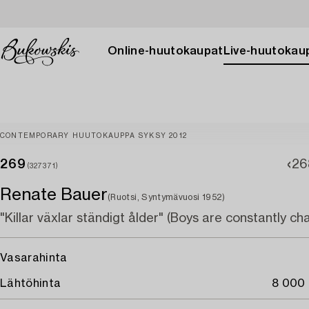
Online-huutokaupat
Live-huutokau
CONTEMPORARY HUUTOKAUPPA SYKSY 2012
269
26
(327371)
Renate Bauer
(Ruotsi, Syntymävuosi 1952)
"Killar växlar ständigt ålder" (Boys are constantly c
Vasarahinta
Lähtöhinta
8 000 