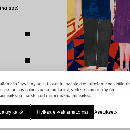
ging age)
ttamalla "hyväksy kaikki" suostut evästeiden tallentamiseen laitteell
sivuston navigoinnin parantamiseksi, verkkosivuston käytön
oimiseksi ja markkinointimme mukauttamiseksi.
väksy kaikki
Hylkää ei-välttämättömät
Asetukset
Muiden katsomia kohteita