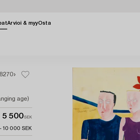
pat
Arvioi & myy
Osta
8
270
hanging age)
5 500
SEK
- 10 000 SEK