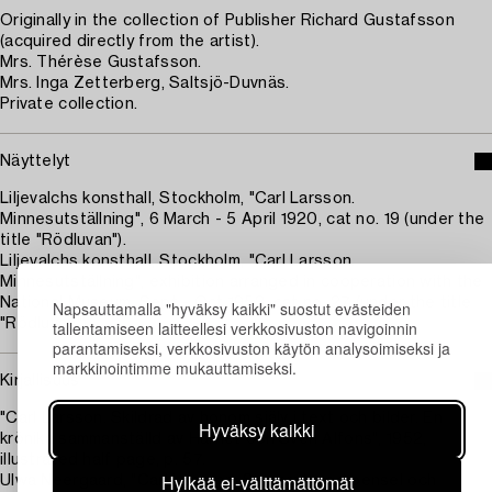
Originally in the collection of Publisher Richard Gustafsson
(acquired directly from the artist).
Mrs. Thérèse Gustafsson.
Mrs. Inga Zetterberg, Saltsjö-Duvnäs.
Private collection.
Näyttelyt
Liljevalchs konsthall, Stockholm, "Carl Larsson.
Minnesutställning", 6 March - 5 April 1920, cat no. 19 (under the
title "Rödluvan").
Liljevalchs konsthall, Stockholm, "Carl Larsson.
Minnesutställning", exhibition arranged in cooperation with the
National Museum, Sept - Oct 1953, cat no. 27 (under the title
Napsauttamalla "hyväksy kaikki" suostut evästeiden
"Rödluvan").
tallentamiseen laitteellesi verkkosivuston navigoinnin
parantamiseksi, verkkosivuston käytön analysoimiseksi ja
markkinointimme mukauttamiseksi.
Kirjallisuus
"Carl Larsson. Skildrad av honom själv i text och bilder. En
Hyväksy kaikki
krönika sammanställd av Harriet och Sven Alfons", 1952,
illustrated half page, p. 57.
Hylkää ei-välttämättömät
Ulwa Neergaard, "Carl Larsson. Signerat med pensel och