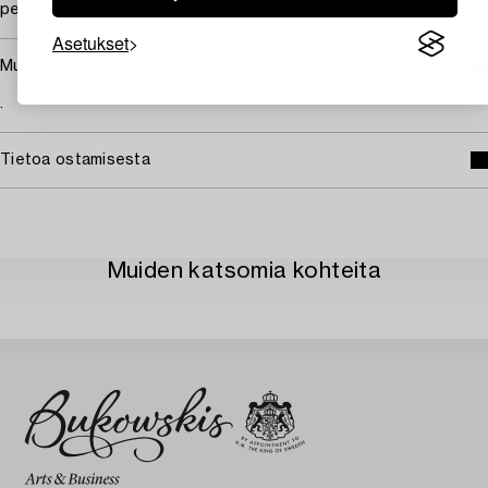
penna", 1999, catalogued under year 1881, no. 79, p. 17.
Asetukset
Muut tiedot
.
Tietoa ostamisesta
Muiden katsomia kohteita