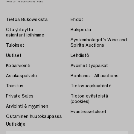
Tietoa Bukowskista
Ehdot
Ota yhteyttä
Bukipedia
asiantuntijoihimme
Systembolaget's Wine and
Tulokset
Spirits Auctions
Uutiset
Lehdistö
Kotiarviointi
Avoimet työpaikat
Asiakaspalvelu
Bonhams - All auctions
Toimitus
Tietosuojakäytäntö
Private Sales
Tietoa evästeistä
(cookies)
Arviointi & myyminen
Evästeasetukset
Ostaminen huutokaupassa
Uutiskirje