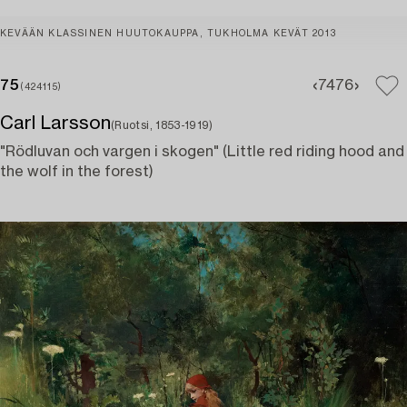
KEVÄÄN KLASSINEN HUUTOKAUPPA, TUKHOLMA KEVÄT 2013
75
74
76
(424115)
Carl Larsson
(Ruotsi, 1853-1919)
"Rödluvan och vargen i skogen" (Little red riding hood and
the wolf in the forest)