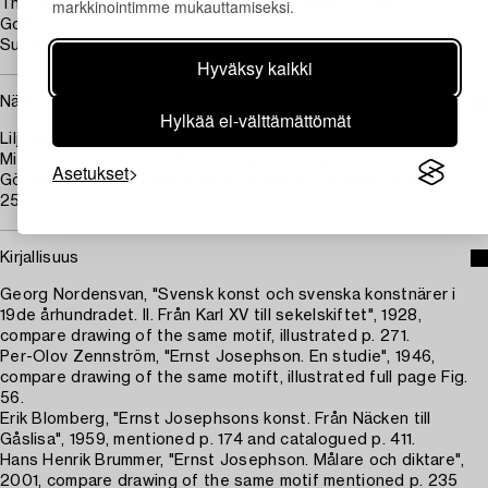
markkinointimme mukauttamiseksi.
The collection of Managing Director Herman Gustaf Turitz,
Gothenburg.
Subsequently by descent.
Hyväksy kaikki
Näyttelyt
Hylkää ei-välttämättömät
Liljevalchs Konsthall, Stockholm, "Ernst Josephson.
Minnesutställning", exhibition organized by Nationalmuseum,
Asetukset
Göteborgs Konstmuseum and Liljevalchs Konsthall, 1951, no.
254.
Kirjallisuus
Georg Nordensvan, "Svensk konst och svenska konstnärer i
19de århundradet. II. Från Karl XV till sekelskiftet", 1928,
compare drawing of the same motif, illustrated p. 271.
Per-Olov Zennström, "Ernst Josephson. En studie", 1946,
compare drawing of the same motift, illustrated full page Fig.
56.
Erik Blomberg, "Ernst Josephsons konst. Från Näcken till
Gåslisa", 1959, mentioned p. 174 and catalogued p. 411.
Hans Henrik Brummer, "Ernst Josephson. Målare och diktare",
2001, compare drawing of the same motif mentioned p. 235