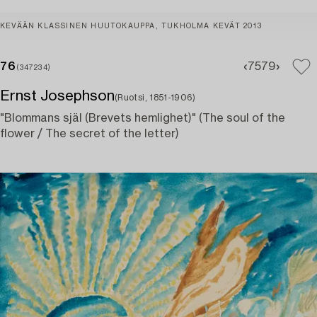
KEVÄÄN KLASSINEN HUUTOKAUPPA, TUKHOLMA KEVÄT 2013
76
75
79
(347234)
Ernst Josephson
(Ruotsi, 1851-1906)
"Blommans själ (Brevets hemlighet)" (The soul of the
flower / The secret of the letter)