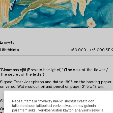
Ei myyty
Lähtöhinta
150 000 - 175 000 SEK
"Blommans själ (Brevets hemlighet)" (The soul of the flower /
The secret of the letter)
Signed Ernst Josephson and dated 1895 on the backing paper
on verso. Watercolour, oil and pencil on paper 21.5 x 13 cm.
Napsauttamalla "hyväksy kaikki" suostut evästeiden
Alkuperä - Provenienssi
tallentamiseen laitteellesi verkkosivuston navigoinnin
parantamiseksi, verkkosivuston käytön analysoimiseksi ja
Originally in the collection of Gelly Marcus (the artist's niece).