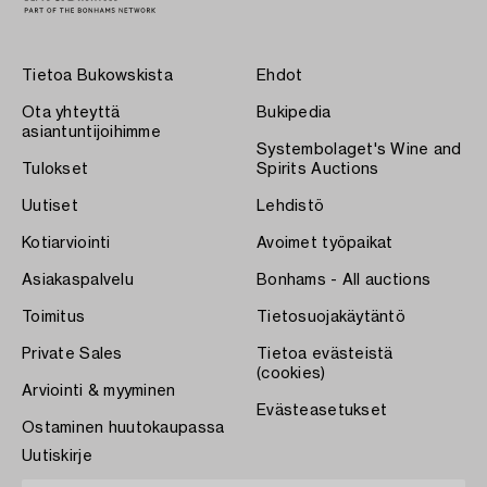
Tietoa Bukowskista
Ehdot
Ota yhteyttä
Bukipedia
asiantuntijoihimme
Systembolaget's Wine and
Tulokset
Spirits Auctions
Uutiset
Lehdistö
Kotiarviointi
Avoimet työpaikat
Asiakaspalvelu
Bonhams - All auctions
Toimitus
Tietosuojakäytäntö
Private Sales
Tietoa evästeistä
(cookies)
Arviointi & myyminen
Evästeasetukset
Ostaminen huutokaupassa
Uutiskirje