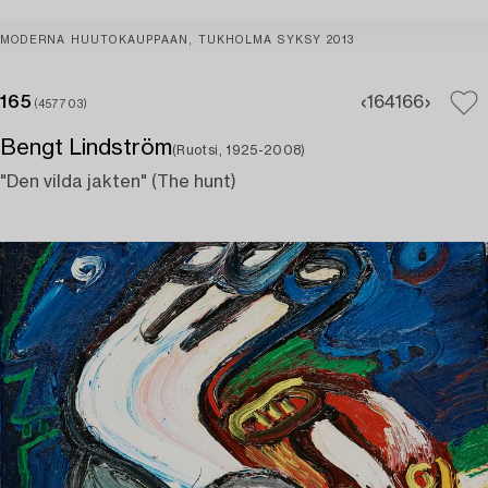
MODERNA HUUTOKAUPPAAN, TUKHOLMA SYKSY 2013
165
164
166
(457703)
Bengt Lindström
(Ruotsi, 1925-2008)
"Den vilda jakten" (The hunt)