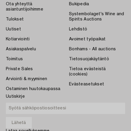
Ota yhteyttä
Bukipedia
asiantuntijoihimme
Systembolaget's Wine and
Tulokset
Spirits Auctions
Uutiset
Lehdistö
Kotiarviointi
Avoimet työpaikat
Asiakaspalvelu
Bonhams - All auctions
Toimitus
Tietosuojakäytäntö
Private Sales
Tietoa evästeistä
(cookies)
Arviointi & myyminen
Evästeasetukset
Ostaminen huutokaupassa
Uutiskirje