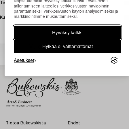
Napsauttamalla "hyväksy kaikki" suostut evästeiden
Tietoa ostamisesta
tallentamiseen laitteellesi verkkosivuston navigoinnin
parantamiseksi, verkkosivuston käytön analysoimiseksi ja
markkinointimme mukauttamiseksi.
Kuvan käyttöoikeudet
Hyväksy kaikki
Hylkää ei-välttämättömät
Muiden katsomia kohteita
Asetukset
Tietoa Bukowskista
Ehdot