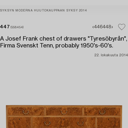
SYKSYN MODERNA HUUTOKAUPPAAN SYKSY 2014
447
446
448
(558454)
A Josef Frank chest of drawers "Tyresöbyrån",
Firma Svenskt Tenn, probably 1950's-60's.
22. lokakuuta 2014