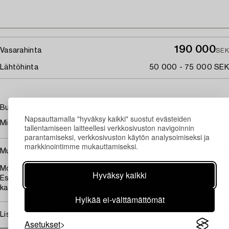
190 000
Vasarahinta
SEK
Lähtöhinta
50 000 - 75 000 SEK
Burled wood, brass fitting. Length 130 cm, d 45 cm, h 81 cm.
Napsauttamalla "hyväksy kaikki" suostut evästeiden
Minor wear, stain.
tallentamiseen laitteellesi verkkosivuston navigoinnin
parantamiseksi, verkkosivuston käytön analysoimiseksi ja
markkinointimme mukauttamiseksi.
Muut tiedot
Modellen formgiven år 1954. Byrån var tänkt att stå i hallen i
Hyväksy kaikki
Estrid Ericsons sommarhus på Tyresö, därav kom den tidigt att
kallas "Tyresöbyrån".
Hylkää ei-välttämättömät
Lisätietoja ja kuntoraportit
Asetukset