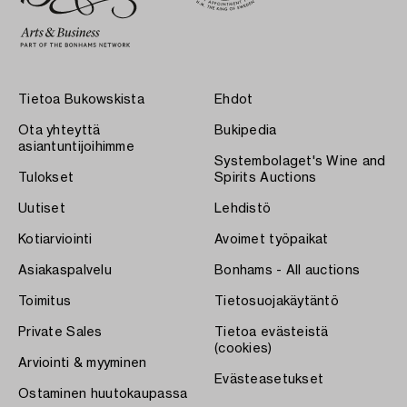
Tietoa Bukowskista
Ehdot
Ota yhteyttä
Bukipedia
asiantuntijoihimme
Systembolaget's Wine and
Tulokset
Spirits Auctions
Uutiset
Lehdistö
Kotiarviointi
Avoimet työpaikat
Asiakaspalvelu
Bonhams - All auctions
Toimitus
Tietosuojakäytäntö
Private Sales
Tietoa evästeistä
(cookies)
Arviointi & myyminen
Evästeasetukset
Ostaminen huutokaupassa