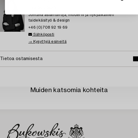
TUKHOLMA
Eva Seeman
Johtava asiantuntija, moderni ja nykyaikainen
taidekäsityö & design
+46 (0)708 92 19 69
Sähköposti
→ Kysyttyjä esineitä
Tietoa ostamisesta
Muiden katsomia kohteita