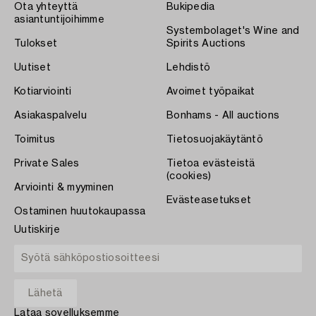
Ota yhteyttä
Bukipedia
asiantuntijoihimme
Systembolaget's Wine and
Tulokset
Spirits Auctions
Uutiset
Lehdistö
Kotiarviointi
Avoimet työpaikat
Asiakaspalvelu
Bonhams - All auctions
Toimitus
Tietosuojakäytäntö
Private Sales
Tietoa evästeistä
(cookies)
Arviointi & myyminen
Evästeasetukset
Ostaminen huutokaupassa
Uutiskirje
Lataa sovelluksemme