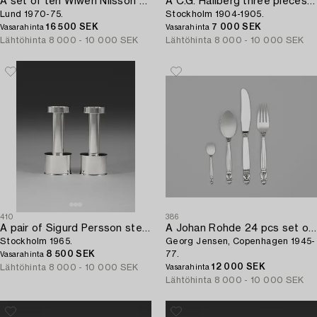
A set of ten Wiwen Nilsson sterling oyster forks,
A C.G. Hallberg three pieces Art Nouveau silver coffee service,
Lund 1970-75.
Stockholm 1904-1905.
16 500 SEK
7 000 SEK
Vasarahinta
Vasarahinta
Lähtöhinta
8 000 - 10 000 SEK
Lähtöhinta
8 000 - 10 000 SEK
410
386
A pair of Sigurd Persson sterling candlesticks,
A Johan Rohde 24 pcs set of 'Acorn' flatware,
Stockholm 1965.
Georg Jensen, Copenhagen 1945-
8 500 SEK
77.
Vasarahinta
12 000 SEK
Lähtöhinta
8 000 - 10 000 SEK
Vasarahinta
Lähtöhinta
8 000 - 10 000 SEK