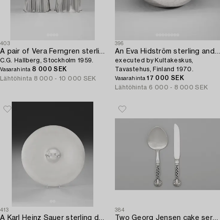
403
396
A pair of Vera Ferngren sterling candlesticks,
An Eva Hidström sterling and green enamel bowl,
C.G. Hallberg, Stockholm 1959.
executed by Kultakeskus,
8 000 SEK
Tavastehus, Finland 1970.
Vasarahinta
17 000 SEK
Lähtöhinta
8 000 - 10 000 SEK
Vasarahinta
Lähtöhinta
6 000 - 8 000 SEK
413
384
A Karl Heinz Sauer sterling dish,
Two Georg Jensen cake servers,