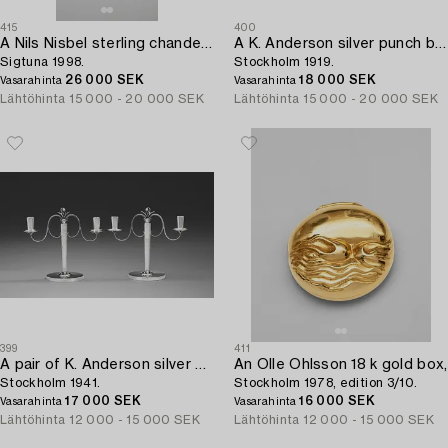
415
400
A Nils Nisbel sterling chandelier for seven candles,
A K. Anderson silver punch bowl,
Sigtuna 1998.
Stockholm 1919.
26 000 SEK
18 000 SEK
Vasarahinta
Vasarahinta
Lähtöhinta
15 000 - 20 000 SEK
Lähtöhinta
15 000 - 20 000 SEK
399
411
A pair of K. Anderson silver candelabra,
An Olle Ohlsson 18 k gold box,
Stockholm 1941.
Stockholm 1978, edition 3/10.
17 000 SEK
16 000 SEK
Vasarahinta
Vasarahinta
Lähtöhinta
12 000 - 15 000 SEK
Lähtöhinta
12 000 - 15 000 SEK