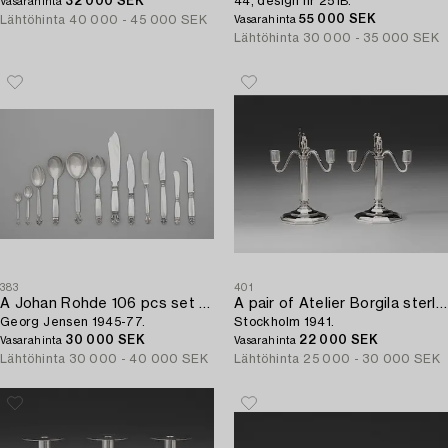
32 000 SEK
44, design nr 251B.
Vasarahinta
55 000 SEK
Lähtöhinta
40 000 - 45 000 SEK
Vasarahinta
Lähtöhinta
30 000 - 35 000 SEK
383
401
A Johan Rohde 106 pcs set of 'Acanthus' sterling and stainless steel flatware,
A pair of Atelier Borgila sterling candelabra,
Georg Jensen 1945-77.
Stockholm 1941.
30 000 SEK
22 000 SEK
Vasarahinta
Vasarahinta
Lähtöhinta
30 000 - 40 000 SEK
Lähtöhinta
25 000 - 30 000 SEK