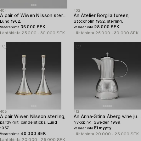
404
402
A pair of Wiwen Nilsson sterling candlesticks,
An Atelier Borgila tureen,
Lund 1962.
Stockholm 1952, sterling.
36 000 SEK
28 000 SEK
Vasarahinta
Vasarahinta
Lähtöhinta
25 000 - 30 000 SEK
Lähtöhinta
25 000 - 30 000 SEK
408
412
A pair Wiwen Nilsson sterling,
An Anna-Stina Åberg wine jug,
partly gilt, candelsticks, Lund
Nyköping, Sweden 1999.
1957.
Ei myyty
Vasarahinta
40 000 SEK
Lähtöhinta
20 000 - 25 000 SEK
Vasarahinta
Lähtöhinta
20 000 - 25 000 SEK