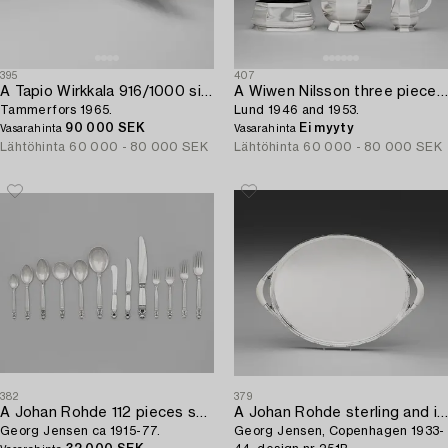
395
407
A Tapio Wirkkala 916/1000 silver kayak,
A Wiwen Nilsson three pieces of sterling coffee service,
Tammerfors 1965.
Lund 1946 and 1953.
90 000 SEK
Ei myyty
Vasarahinta
Vasarahinta
Lähtöhinta
60 000 - 80 000 SEK
Lähtöhinta
60 000 - 80 000 SEK
382
379
A Johan Rohde 112 pieces set of 'Acorn' flatware,
A Johan Rohde sterling and ivory tray,
Georg Jensen ca 1915-77.
Georg Jensen, Copenhagen 1933-