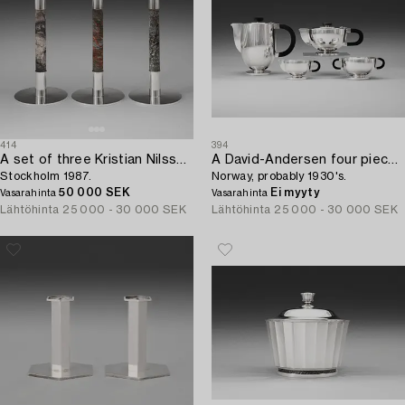
414
394
A set of three Kristian Nilsson sterling candlesticks,
A David-Andersen four pieces tea- and coffee service,
Stockholm 1987.
Norway, probably 1930's.
50 000 SEK
Ei myyty
Vasarahinta
Vasarahinta
Lähtöhinta
25 000 - 30 000 SEK
Lähtöhinta
25 000 - 30 000 SEK