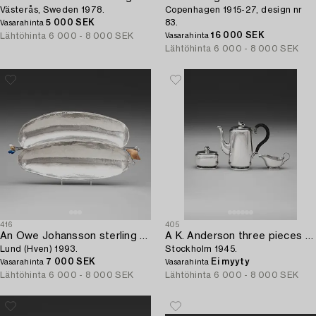
Västerås, Sweden 1978.
Copenhagen 1915-27, design nr
5 000 SEK
83.
Vasarahinta
16 000 SEK
Lähtöhinta
6 000 - 8 000 SEK
Vasarahinta
Lähtöhinta
6 000 - 8 000 SEK
416
405
An Owe Johansson sterling bowl,
A K. Anderson three pieces set of coffee service,
Lund (Hven) 1993.
Stockholm 1945.
7 000 SEK
Ei myyty
Vasarahinta
Vasarahinta
Lähtöhinta
6 000 - 8 000 SEK
Lähtöhinta
6 000 - 8 000 SEK