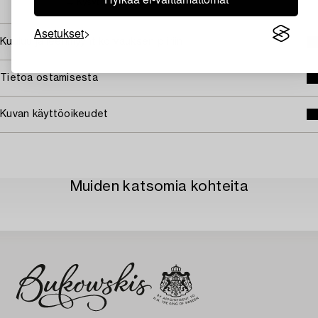
→ Kysyttyjä esineitä
Asetukset
Kuuluu jälleenmyyntikorvauksen piiriin
Tietoa ostamisesta
Kuvan käyttöoikeudet
Muiden katsomia kohteita