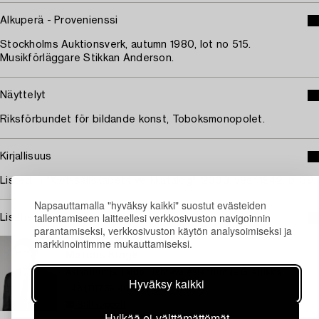
Alkuperä - Provenienssi
Stockholms Auktionsverk, autumn 1980, lot no 515.
Musikförläggare Stikkan Anderson.
Näyttelyt
Riksförbundet för bildande konst, Toboksmonopolet.
Kirjallisuus
Listed in "X:et-sällskapets verkkatalog", 2003, year 1942, p. 39.
Napsauttamalla "hyväksy kaikki" suostut evästeiden
tallentamiseen laitteellesi verkkosivuston navigoinnin
Lisätietoja ja kuntoraportit
parantamiseksi, verkkosivuston käytön analysoimiseksi ja
markkinointimme mukauttamiseksi.
TUKHOLMA
Marcus Kinge
Asiantuntija Taide, Johtava Asiantuntija Grafiikka
Hyväksy kaikki
+46 (0)739 40 08 27
Sähköposti
Hylkää ei-välttämättömät