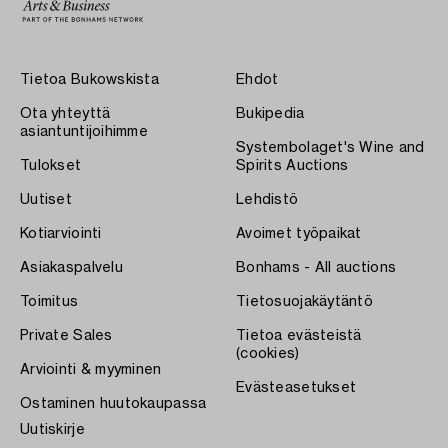
Tietoa Bukowskista
Ehdot
Ota yhteyttä
Bukipedia
asiantuntijoihimme
Systembolaget's Wine and
Tulokset
Spirits Auctions
Uutiset
Lehdistö
Kotiarviointi
Avoimet työpaikat
Asiakaspalvelu
Bonhams - All auctions
Toimitus
Tietosuojakäytäntö
Private Sales
Tietoa evästeistä
(cookies)
Arviointi & myyminen
Evästeasetukset
Ostaminen huutokaupassa
Uutiskirje