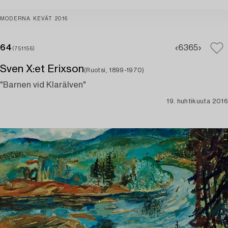
MODERNA KEVÄT 2016
64
63
65
(751156)
Sven X:et Erixson
(Ruotsi, 1899-1970)
"Barnen vid Klarälven"
19. huhtikuuta 2016