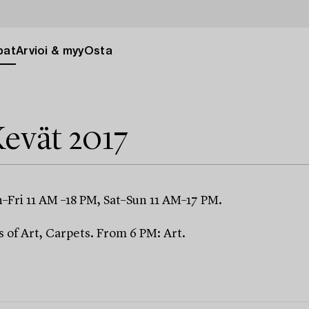
pat
Arvioi & myy
Osta
evät 2017
on–Fri 11 AM –18 PM, Sat–Sun 11 AM–17 PM.
s of Art, Carpets. From 6 PM: Art.