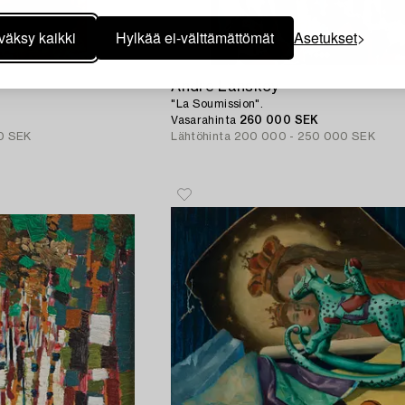
väksy kaikki
Hylkää ei-välttämättömät
Asetukset
309
André Lanskoy
"La Soumission".
Vasarahinta
260 000 SEK
0 SEK
Lähtöhinta
200 000 - 250 000 SEK