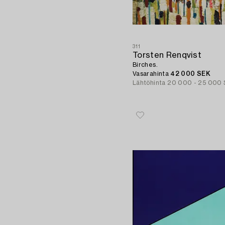
311
Torsten Renqvist
Birches.
Vasarahinta
42 000 SEK
Lähtöhinta
20 000 - 25 000