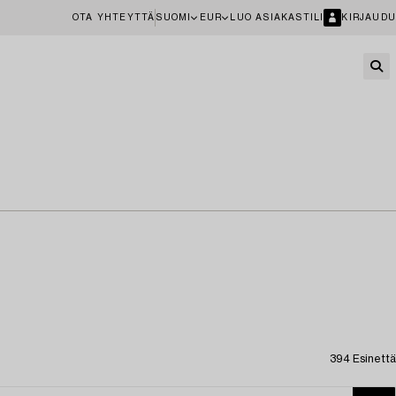
OTA YHTEYTTÄ
SUOMI
EUR
LUO ASIAKASTILI
KIRJAUDU
394 Esinettä