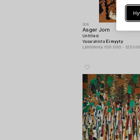
Hy
308
Asger Jorn
Untitled.
Vasarahinta
Ei myyty
Lähtöhinta
100 000 - 125 00