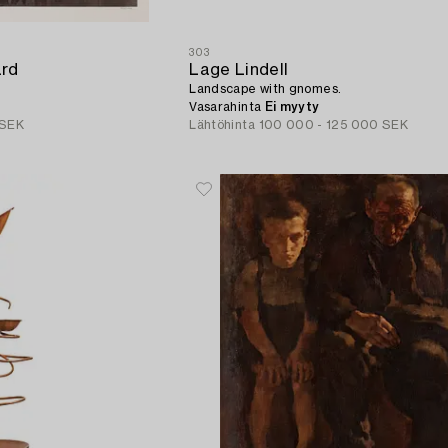
303
ärd
Lage Lindell
Landscape with gnomes.
Vasarahinta
Ei myyty
 SEK
Lähtöhinta
100 000 - 125 000 SEK