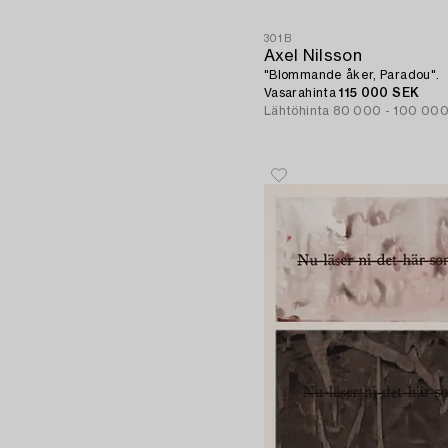
301B
Axel Nilsson
"Blommande åker, Paradou".
Vasarahinta
115 000 SEK
Lähtöhinta
80 000 - 100 00