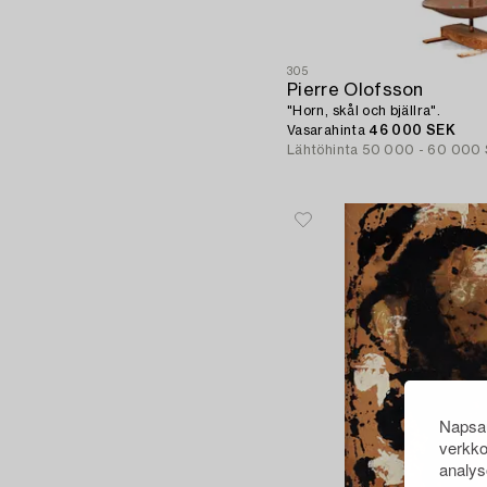
305
Pierre Olofsson
"Horn, skål och bjällra".
Vasarahinta
46 000 SEK
Lähtöhinta
50 000 - 60 000
Napsau
verkko
analys