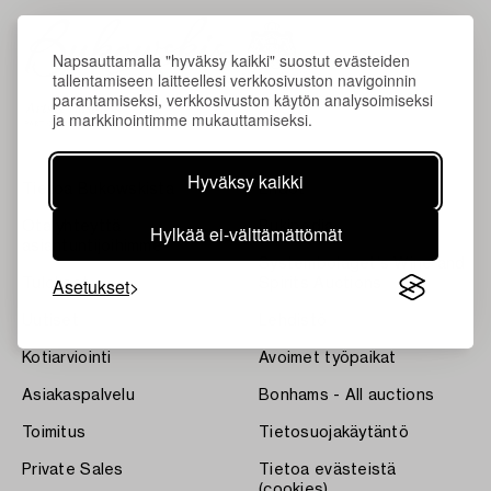
Napsauttamalla "hyväksy kaikki" suostut evästeiden
tallentamiseen laitteellesi verkkosivuston navigoinnin
parantamiseksi, verkkosivuston käytön analysoimiseksi
ja markkinointimme mukauttamiseksi.
Hyväksy kaikki
Tietoa Bukowskista
Ehdot
Ota yhteyttä
Bukipedia
Hylkää ei-välttämättömät
asiantuntijoihimme
Systembolaget's Wine and
Asetukset
Tulokset
Spirits Auctions
Uutiset
Lehdistö
Kotiarviointi
Avoimet työpaikat
Asiakaspalvelu
Bonhams - All auctions
Toimitus
Tietosuojakäytäntö
Private Sales
Tietoa evästeistä
(cookies)