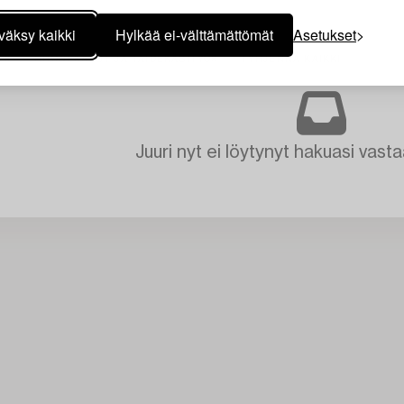
väksy kaikki
Hylkää ei-välttämättömät
Asetukset
T
HUONEKALUT JA TAIDEKÄSITYÖ
TYHJENNÄ KAIKKI
Juuri nyt ei löytynyt hakuasi vasta