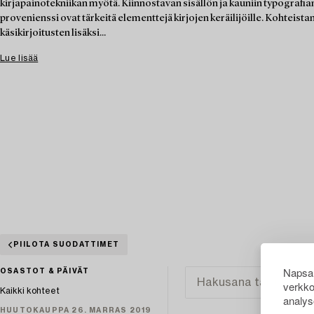
kirjapainotekniikan myötä. Kiinnostavan sisällön ja kauniin typografian 
provenienssi ovat tärkeitä elementtejä kirjojen keräilijöille. Kohteista
käsikirjoitusten lisäksi...
Lue lisää
PIILOTA SUODATTIMET
Napsau
OSASTOT & PÄIVÄT
verkko
Kaikki kohteet
analys
HUUTOKAUPPA 26. MARRAS 2019