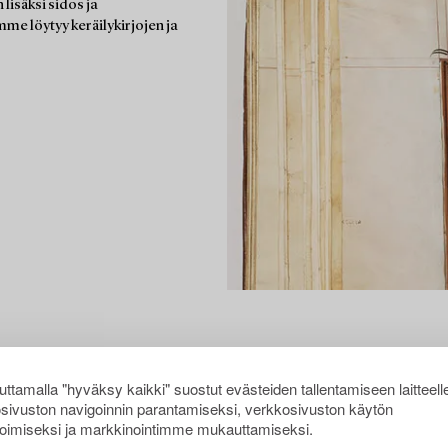
lisäksi sidos ja
mme löytyy keräilykirjojen ja
ttamalla "hyväksy kaikki" suostut evästeiden tallentamiseen laitteell
sivuston navigoinnin parantamiseksi, verkkosivuston käytön
oimiseksi ja markkinointimme mukauttamiseksi.