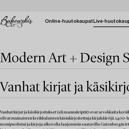
Online-huutokaupat
Live-huutokau
Modern Art + Design S
Vanhat kirjat ja käsikir
Vanhat kirjat ja käsikirjoitukset (eli manuskriptit) ovat arvokkaita ker
olivat muinaisten kreikkalaisten käsinkirjoitettuja kirjakääröjä. 1400-lu
monipuolistui ja kirjoja alkoi olla laajemmin saatavilla Gutenbergin ir