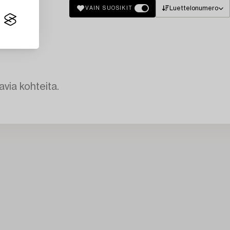
Luettelonumero
VAIN SUOSIKIT
avia kohteita.