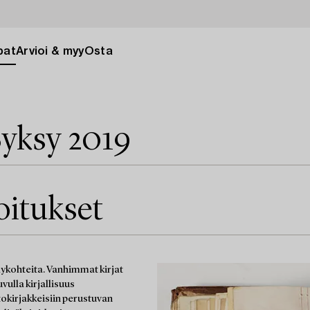
pat
Arvioi & myy
Osta
yksy 2019
joitukset
äilykohteita. Vanhimmat kirjat
vulla kirjallisuus
tokirjakkeisiin perustuvan