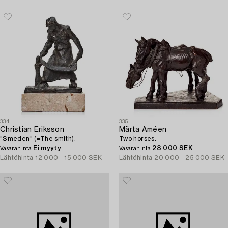
334
335
Christian Eriksson
Märta Améen
"Smeden" (=The smith).
Two horses.
Ei myyty
28 000 SEK
Vasarahinta
Vasarahinta
Lähtöhinta
12 000 - 15 000 SEK
Lähtöhinta
20 000 - 25 000 SEK