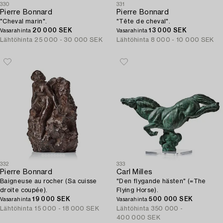
330
331
Pierre Bonnard
Pierre Bonnard
"Cheval marin".
"Tête de cheval".
20 000 SEK
13 000 SEK
Vasarahinta
Vasarahinta
Lähtöhinta
25 000 - 30 000 SEK
Lähtöhinta
8 000 - 10 000 SEK
332
333
Pierre Bonnard
Carl Milles
Baigneuse au rocher (Sa cuisse
"Den flygande hästen" (=The
droite coupée).
Flying Horse).
19 000 SEK
500 000 SEK
Vasarahinta
Vasarahinta
Lähtöhinta
15 000 - 18 000 SEK
Lähtöhinta
350 000 -
400 000 SEK