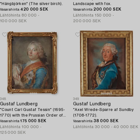
"Hängbjörken" (The silver birch).
Landscape with fox.
420 000 SEK
200 000 SEK
Vasarahinta
Vasarahinta
Lähtöhinta
80 000 -
Lähtöhinta
150 000 -
100 000 SEK
200 000 SEK
348
349
Gustaf Lundberg
Gustaf Lundberg
"Count Carl Gustaf Tessin" (1695-
"Axel Wrede-Sparre af Sundby
1770) with the Prussian Order of
(1708-1772).
the Black Eagle, 1746.
175 000 SEK
38 000 SEK
Vasarahinta
Vasarahinta
Lähtöhinta
100 000 -
Lähtöhinta
30 000 - 40 000 SEK
125 000 SEK