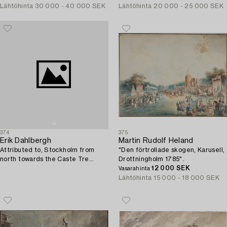
Kongl. Maj.ts Orden Högvälborn.
Lähtöhinta
30 000 - 40 000 SEK
Lähtöhinta
20 000 - 25 000 SEK
374
375
Erik Dahlbergh
Martin Rudolf Heland
Attributed to, Stockholm from
"Den förtrollade skogen, Karusell,
north towards the Caste Tre
Drottningholm 1785".
kronor.
12 000 SEK
Vasarahinta
Lähtöhinta
15 000 - 18 000 SEK