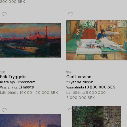
200 000 SEK
358
359
Erik Tryggelin
Carl Larsson
Klara sjö, Stockholm.
"Syende flicka".
Ei myyty
10 200 000 SEK
Vasarahinta
Vasarahinta
Lähtöhinta
18 000 - 20 000 SEK
Lähtöhinta
5 000 000 -
7 000 000 SEK