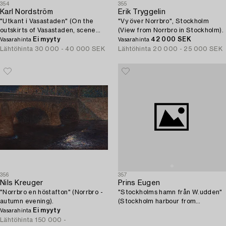
354
355
Karl Nordström
Erik Tryggelin
"Utkant i Vasastaden" (On the
"Vy över Norrbro", Stockholm
outskirts of Vasastaden, scene
(View from Norrbro in Stockholm).
from Stockholm).
Ei myyty
42 000 SEK
Vasarahinta
Vasarahinta
Lähtöhinta
30 000 - 40 000 SEK
Lähtöhinta
20 000 - 25 000 SEK
356
357
Nils Kreuger
Prins Eugen
"Norrbro en höstafton" (Norrbro -
"Stockholms hamn från W.udden"
autumn evening).
(Stockholm harbour from
Ei myyty
Waldemarsudde).
Vasarahinta
Lähtöhinta
150 000 -