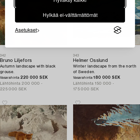
Hylkää ei-välttämättömät
Asetukset
342
343
Bruno Liljefors
Helmer Osslund
Autumn landscape with black
Winter landscape from the north
grouse.
of Sweden.
220 000 SEK
180 000 SEK
Vasarahinta
Vasarahinta
Lähtöhinta
200 000 -
Lähtöhinta
150 000 -
225 000 SEK
175 000 SEK