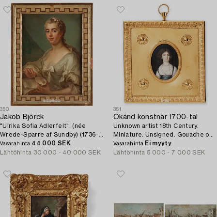
350
351
Jakob Björck
Okänd konstnär 1700-tal
"Ulrika Sofia Adlerfelt", (née
Unknown artist 18th Century.
Wrede-Sparre af Sundby) (1736-
Miniature. Unsigned. Gouache on
1765).
44 000 SEK
bone 6 x 4,5 cm (inc. frame 13,5 x
Ei myyty
Vasarahinta
Vasarahinta
12 cm).
Lähtöhinta
30 000 - 40 000 SEK
Lähtöhinta
5 000 - 7 000 SEK