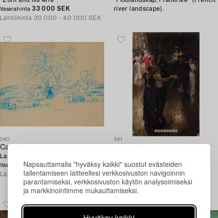
"Zorn and his wife".
"Flodlandskap, Frankrike" (French
33 000 SEK
river landscape).
Vasarahinta
Lähtöhinta
30 000 - 40 000 SEK
340
341
Carl Fredrik Hill
Anders Zorn
Landscape with a solitary tree.
"Valsen" ("The Waltz").
Napsauttamalla "hyväksy kaikki" suostut evästeiden
65 000 SEK
7 200 000 SEK
Vasarahinta
Vasarahinta
tallentamiseen laitteellesi verkkosivuston navigoinnin
Lähtöhinta
20 000 - 25 000 SEK
Lähtöhinta
5 000 000 -
parantamiseksi, verkkosivuston käytön analysoimiseksi
7 000 000 SEK
ja markkinointimme mukauttamiseksi.
Hyväksy kaikki