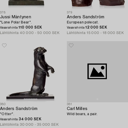
378
379
Jussi Mäntynen
Anders Sandström
"Lone Polar Bear".
European polecat.
110 000 SEK
12 000 SEK
Vasarahinta
Vasarahinta
Lähtöhinta
40 000 - 50 000 SEK
Lähtöhinta
15 000 - 18 000 SEK
380
381
Anders Sandström
Carl Milles
"Otter".
Wild boars, a pair.
34 000 SEK
Vasarahinta
Lähtöhinta
30 000 - 35 000 SEK