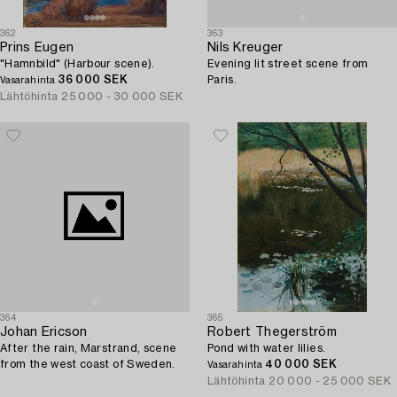
362
363
Prins Eugen
Nils Kreuger
"Hamnbild" (Harbour scene).
Evening lit street scene from
36 000 SEK
Paris.
Vasarahinta
Lähtöhinta
25 000 - 30 000 SEK
364
365
Johan Ericson
Robert Thegerström
After the rain, Marstrand, scene
Pond with water lilies.
from the west coast of Sweden.
40 000 SEK
Vasarahinta
Lähtöhinta
20 000 - 25 000 SEK