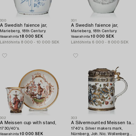
300
301
A Swedish faience jar,
A Swedish faience jar,
Marieberg, 18th Century.
Marieberg, 18th Century.
18 000 SEK
10 000 SEK
Vasarahinta
Vasarahinta
Lähtöhinta
8 000 - 10 000 SEK
Lähtöhinta
6 000 - 8 000 SEK
302
303
A Meissen cup with stand,
A Silvermounted Meissen tankard,
1730/40's.
1740's. Silver makers mark,
10 000 SEK
Nürnberg, Joh. Nic. Wollenberg
Vasarahinta