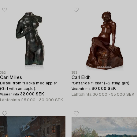
382
383
Carl Milles
Carl Eldh
Detail from "Flicka med äpple"
"Sittande flicka" (=Sitting girl).
(Girl with an apple).
60 000 SEK
Vasarahinta
32 000 SEK
Lähtöhinta
30 000 - 35 000 SEK
Vasarahinta
Lähtöhinta
25 000 - 30 000 SEK