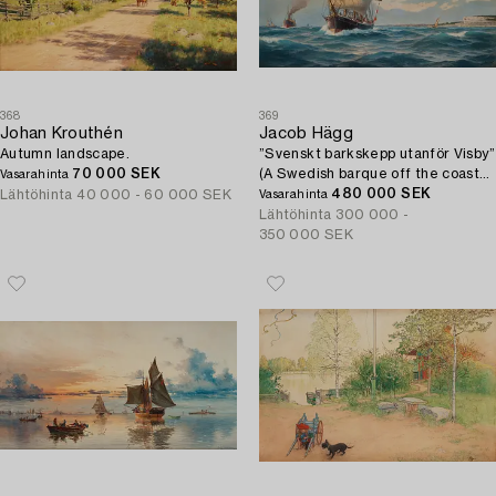
368
369
Johan Krouthén
Jacob Hägg
Autumn landscape.
”Svenskt barkskepp utanför Visby”
70 000 SEK
(A Swedish barque off the coast
Vasarahinta
of Visby).
480 000 SEK
Lähtöhinta
40 000 - 60 000 SEK
Vasarahinta
Lähtöhinta
300 000 -
350 000 SEK