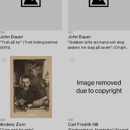
336
337
John Bauer
John Bauer
"Troll på lur" (Troll hiding behind
"Gubben lyfte sin hand och slog
cliffs).
pojken tre slag på axeln" (Original
illustration for a children's
fairytale).
338
339
Anders Zorn
Carl Fredrik Hill