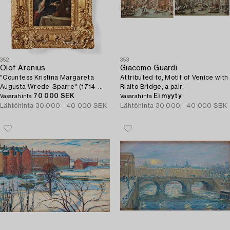
352
353
Olof Arenius
Giacomo Guardi
"Countess Kristina Margareta
Attributed to, Motif of Venice with
Augusta Wrede-Sparre" (1714-
Rialto Bridge, a pair.
1780) (née Törnflycht), executed
70 000 SEK
Ei myyty
Vasarahinta
Vasarahinta
1737.
Lähtöhinta
30 000 - 40 000 SEK
Lähtöhinta
30 000 - 40 000 SEK