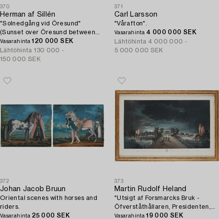
370
371
Herman af Sillén
Carl Larsson
"Solnedgång vid Öresund"
"Vårafton".
(Sunset over Öresund between
4 000 000 SEK
Vasarahinta
Denmark and Sweden).
120 000 SEK
Lähtöhinta
4 000 000 -
Vasarahinta
Lähtöhinta
130 000 -
5 000 000 SEK
150 000 SEK
372
373
Johan Jacob Bruun
Martin Rudolf Heland
Oriental scenes with horses and
"Utsigt af Forsmarcks Bruk -
riders.
Öfverståthållaren, Presidenten,
25 000 SEK
Riddaren och Commendeuren af
19 000 SEK
Vasarahinta
Vasarahinta