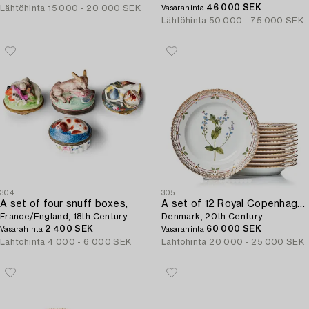
(1759-1789).
46 000 SEK
Lähtöhinta
15 000 - 20 000 SEK
Vasarahinta
Lähtöhinta
50 000 - 75 000 SEK
304
305
A set of four snuff boxes,
A set of 12 Royal Copenhagen 'Flora Danica' dinner plates,
France/England, 18th Century.
Denmark, 20th Century.
2 400 SEK
60 000 SEK
Vasarahinta
Vasarahinta
Lähtöhinta
4 000 - 6 000 SEK
Lähtöhinta
20 000 - 25 000 SEK