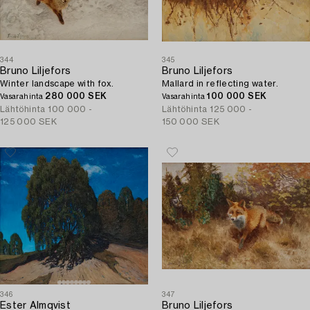
344
345
Bruno Liljefors
Bruno Liljefors
Winter landscape with fox.
Mallard in reflecting water.
280 000 SEK
100 000 SEK
Vasarahinta
Vasarahinta
Lähtöhinta
100 000 -
Lähtöhinta
125 000 -
125 000 SEK
150 000 SEK
346
347
Ester Almqvist
Bruno Liljefors