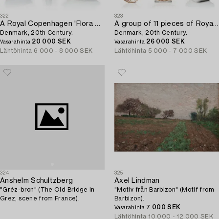
322
323
A Royal Copenhagen 'Flora Danica' tazza and two serving dishes,
A group of 11 pieces of Royal Copenhagen "Flora Danica",
Denmark, 20th Century.
Denmark, 20th Century.
20 000 SEK
26 000 SEK
Vasarahinta
Vasarahinta
Lähtöhinta
6 000 - 8 000 SEK
Lähtöhinta
5 000 - 7 000 SEK
324
325
Anshelm Schultzberg
Axel Lindman
"Gréz-bron" (The Old Bridge in
"Motiv från Barbizon" (Motif from
Grez, scene from France).
Barbizon).
7 000 SEK
Vasarahinta
Lähtöhinta
10 000 - 12 000 SEK