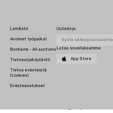
Lehdistö
Uutiskirje
Avoimet työpaikat
Lataa sovelluksemme
Bonhams - All auctions
App Store
Tietosuojakäytäntö
Tietoa evästeistä
(cookies)
Evästeasetukset
MAKSA