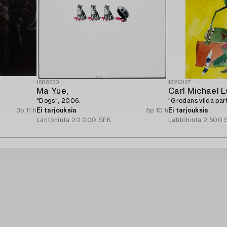
1688630
1729027
Ma Yue,
Carl Michael 
"Dogs", 2006.
"Grodans vilda part
3p 11 h
Ei tarjouksia
5p 10 h
Ei tarjouksia
Lähtöhinta
20 000 SEK
Lähtöhinta
2 500 