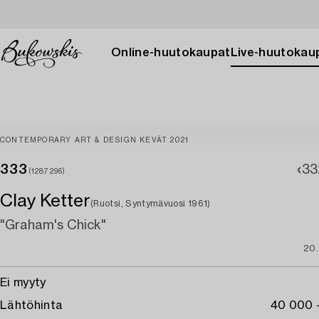
Online-huutokaupat
Live-huutokau
CONTEMPORARY ART & DESIGN KEVÄT 2021
333
33
(1287296)
Clay Ketter
(Ruotsi, Syntymävuosi 1961)
"Graham's Chick"
20.
Ei myyty
Lähtöhinta
40 000 