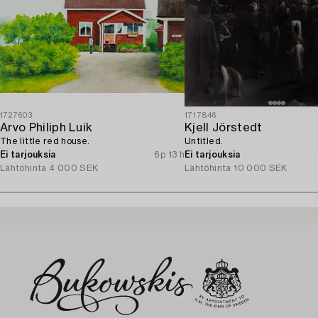
1727603
1717846
Arvo Philiph Luik
Kjell Jörstedt
The little red house.
Untitled.
Ei tarjouksia
6p 13 h
Ei tarjouksia
Lähtöhinta
4 000 SEK
Lähtöhinta
10 000 SEK