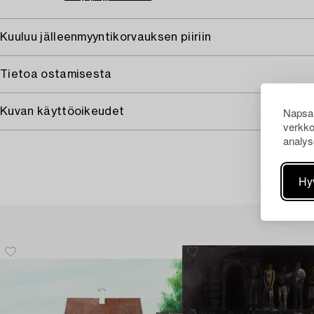
Kuuluu jälleenmyyntikorvauksen piiriin
Tietoa ostamisesta
Napsau
Kuvan käyttöoikeudet
verkko
analys
Hy