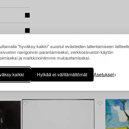
ttamalla "hyväksy kaikki" suostut evästeiden tallentamiseen laitteell
sivuston navigoinnin parantamiseksi, verkkosivuston käytön
oimiseksi ja markkinointimme mukauttamiseksi.
väksy kaikki
Hylkää ei-välttämättömät
Asetukset
Muiden katsomia kohteita