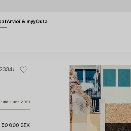
pat
Arvioi & myy
Osta
2
334
 huhtikuuta 2021
- 50 000 SEK