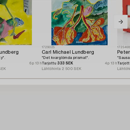
1729025
172546
Lundberg
Carl Michael Lundberg
Pete
y".
"Det kvarglömda prismat".
"Sausa
6p 13 h
Tarjottu
333 SEK
4p 13 h
Tarjot
SEK
Lähtöhinta
2 500 SEK
Lähtöh