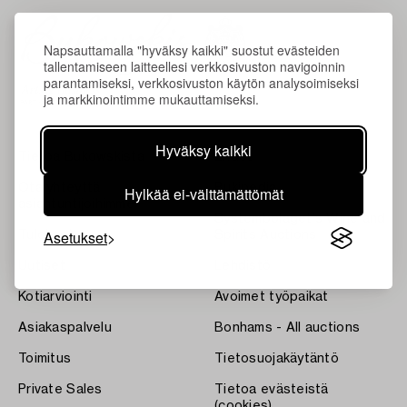
Napsauttamalla "hyväksy kaikki" suostut evästeiden
tallentamiseen laitteellesi verkkosivuston navigoinnin
parantamiseksi, verkkosivuston käytön analysoimiseksi
ja markkinointimme mukauttamiseksi.
Hyväksy kaikki
Tietoa Bukowskista
Ehdot
Ota yhteyttä
Bukipedia
Hylkää ei-välttämättömät
asiantuntijoihimme
Systembolaget's Wine and
Asetukset
Tulokset
Spirits Auctions
Uutiset
Lehdistö
Kotiarviointi
Avoimet työpaikat
Asiakaspalvelu
Bonhams - All auctions
Toimitus
Tietosuojakäytäntö
Private Sales
Tietoa evästeistä
(cookies)