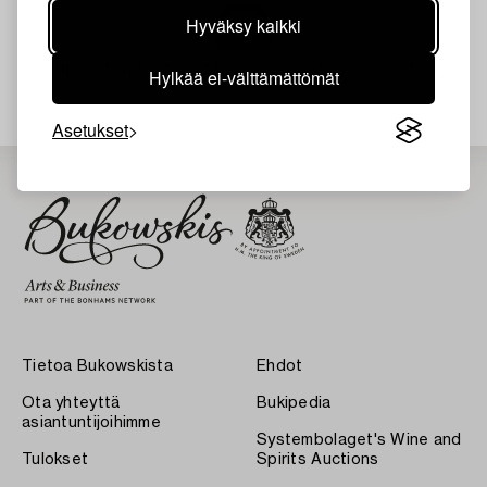
Hyväksy kaikki
Juuri nyt ei löytynyt hakuasi vastaavia kohteita.
Hylkää ei-välttämättömät
Asetukset
Tietoa Bukowskista
Ehdot
Ota yhteyttä
Bukipedia
asiantuntijoihimme
Systembolaget's Wine and
Tulokset
Spirits Auctions