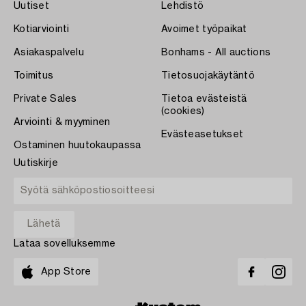
Uutiset
Lehdistö
Kotiarviointi
Avoimet työpaikat
Asiakaspalvelu
Bonhams - All auctions
Toimitus
Tietosuojakäytäntö
Private Sales
Tietoa evästeistä
(cookies)
Arviointi & myyminen
Evästeasetukset
Ostaminen huutokaupassa
Uutiskirje
Lataa sovelluksemme
App Store