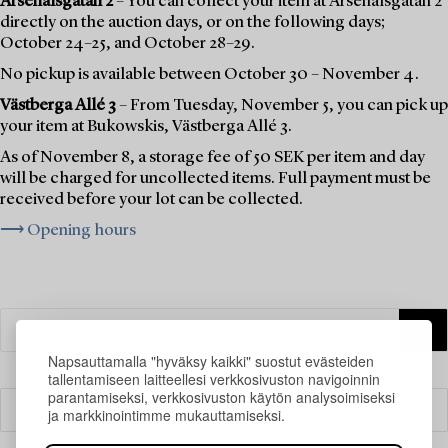
Arsenalsgatan 2
– You can collect your item at Arsenalsgatan 2
directly on the auction days, or on the following days;
October 24–25, and October 28–29.
No pickup is available between October 30 – November 4.
Västberga Allé 3
– From Tuesday, November 5, you can pick up
your item at Bukowskis, Västberga Allé 3.
As of November 8, a storage fee of 50 SEK per item and day
will be charged for uncollected items. Full payment must be
received before your lot can be collected.
⟶ Opening hours
Napsauttamalla "hyväksy kaikki" suostut evästeiden
tallentamiseen laitteellesi verkkosivuston navigoinnin
parantamiseksi, verkkosivuston käytön analysoimiseksi
Suodatin
ja markkinointimme mukauttamiseksi.