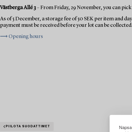
Västberga Allé 3
– From Friday, 29 November, you can pick 
As of 5 December, a storage fee of 50 SEK per item and day 
payment must be received before your lot can be collected
⟶ Opening hours
Napsau
PIILOTA SUODATTIMET