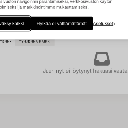
sivuston navigoinnin parantamiseksi, verkkosivuston käytön
oimiseksi ja markkinointimme mukauttamiseksi.
väksy kaikki
Hylkää ei-välttämättömät
Asetukset
 TENN
TYHJENNÄ KAIKKI
Juuri nyt ei löytynyt hakuasi vasta