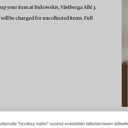
up your item at Bukowskis, Västberga Allé 3.
will be charged for uncollected items. Full
.
ttamalla "hyväksy kaikki" suostut evästeiden tallentamiseen laitteell