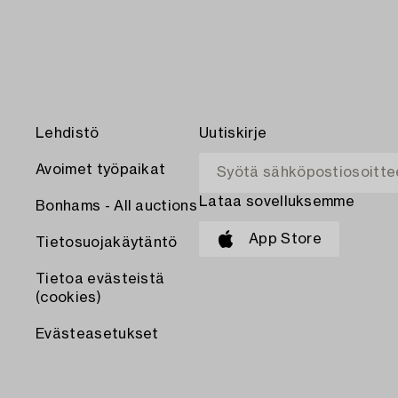
Lehdistö
Uutiskirje
Avoimet työpaikat
Lataa sovelluksemme
Bonhams - All auctions
App Store
Tietosuojakäytäntö
Tietoa evästeistä
(cookies)
Evästeasetukset