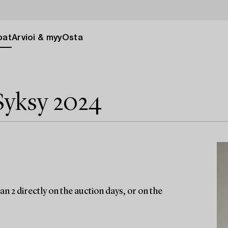
pat
Arvioi & myy
Osta
Syksy 2024
n 2 directly on the auction days, or on the