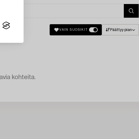
Päättyy pian
VAIN SUOSIKIT
avia kohteita.