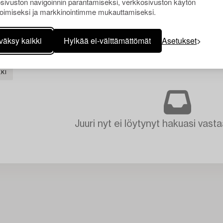
sivuston navigoinnin parantamiseksi, verkkosivuston käytön
oimiseksi ja markkinointimme mukauttamiseksi.
väksy kaikki
Hylkää ei-välttämättömät
Asetukset
KI
Juuri nyt ei löytynyt hakuasi vasta