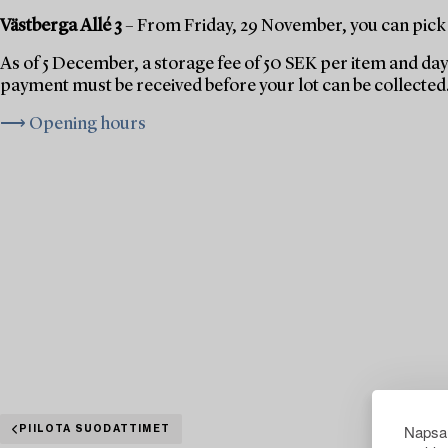
Västberga Allé 3
– From Friday, 29 November, you can pick 
As of 5 December, a storage fee of 50 SEK per item and day 
payment must be received before your lot can be collected
⟶ Opening hours
Napsau
PIILOTA SUODATTIMET