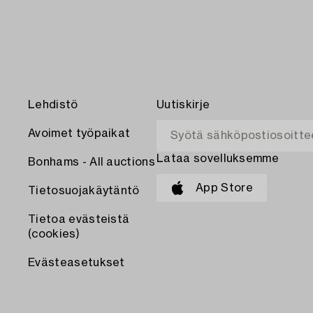
Lehdistö
Uutiskirje
Avoimet työpaikat
Lataa sovelluksemme
Bonhams - All auctions
App Store
Tietosuojakäytäntö
Tietoa evästeistä
(cookies)
Evästeasetukset