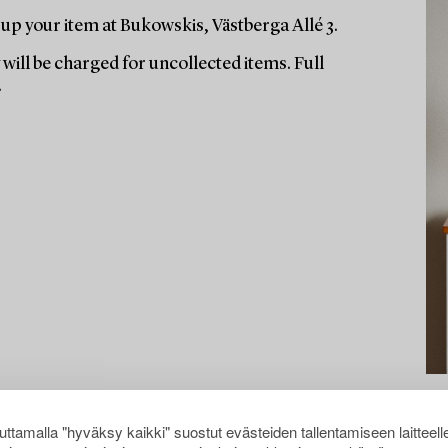
up your item at Bukowskis, Västberga Allé 3.
will be charged for uncollected items. Full
.
ttamalla "hyväksy kaikki" suostut evästeiden tallentamiseen laitteell