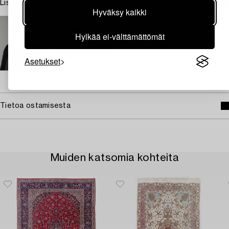
Lisätietoja ja kuntoraportit
Hyväksy kaikki
TUKHOLMA
Christopher Stålhandske
Hylkää ei-välttämättömät
Asiantuntija matot, tekstiilit, islamilainen taidekäsityö
+46 (0)708 19 12 58
Asetukset
Sähköposti
→ Kysyttyjä esineitä
Tietoa ostamisesta
Muiden katsomia kohteita