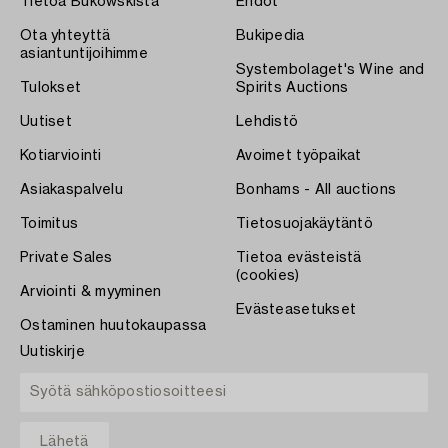
Tietoa Bukowskista
Ehdot
Ota yhteyttä
Bukipedia
asiantuntijoihimme
Systembolaget's Wine and
Tulokset
Spirits Auctions
Uutiset
Lehdistö
Kotiarviointi
Avoimet työpaikat
Asiakaspalvelu
Bonhams - All auctions
Toimitus
Tietosuojakäytäntö
Private Sales
Tietoa evästeistä
(cookies)
Arviointi & myyminen
Evästeasetukset
Ostaminen huutokaupassa
Uutiskirje