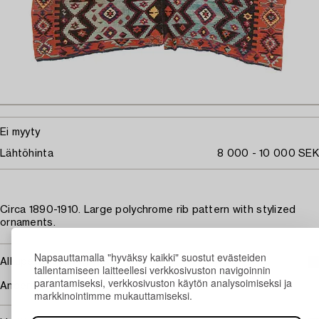
Ei myyty
Lähtöhinta
8 000 - 10 000 SEK
Circa 1890-1910. Large polychrome rib pattern with stylized
ornaments.
Napsauttamalla "hyväksy kaikki" suostut evästeiden
Alkuperä - Provenienssi
tallentamiseen laitteellesi verkkosivuston navigoinnin
parantamiseksi, verkkosivuston käytön analysoimiseksi ja
Anders Hallonsten's collection.
markkinointimme mukauttamiseksi.