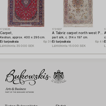
1729638
1731937
1
Carpet,
A Tabriz carpet north west Persia,
A
Keshan, approx. 400 x 295 cm.
part silk, c. 314 x 197 cm.
c
Ei tarjouksia
6p 3 h
Ei tarjouksia
6p 4 h
E
Lähtöhinta
35 000 SEK
Lähtöhinta
15 000 SEK
L