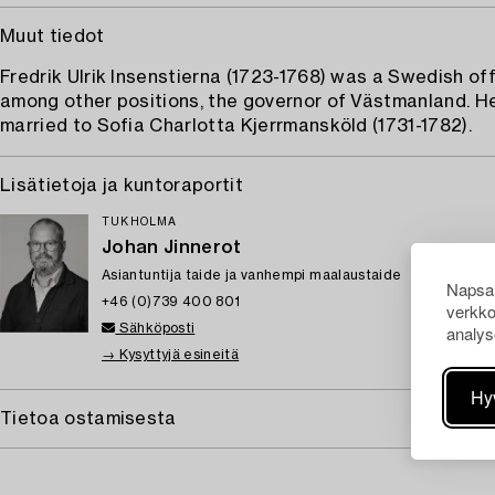
Muut tiedot
Fredrik Ulrik Insenstierna (1723-1768) was a Swedish off
among other positions, the governor of Västmanland. H
married to Sofia Charlotta Kjerrmansköld (1731-1782).
Lisätietoja ja kuntoraportit
TUKHOLMA
Johan Jinnerot
Asiantuntija taide ja vanhempi maalaustaide
Napsau
+46 (0)739 400 801
verkko
Sähköposti
analys
→ Kysyttyjä esineitä
Hy
Tietoa ostamisesta