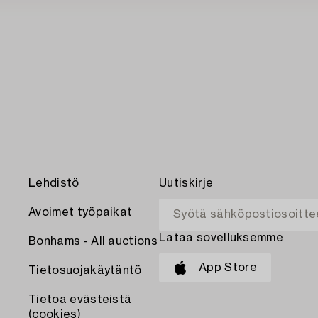
Lehdistö
Uutiskirje
Avoimet työpaikat
Lataa sovelluksemme
Bonhams - All auctions
App Store
Tietosuojakäytäntö
Tietoa evästeistä
(cookies)