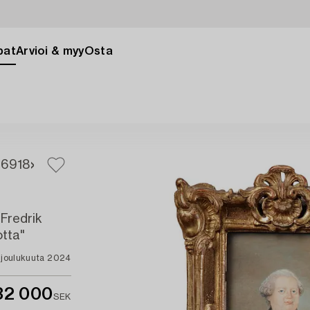
pat
Arvioi & myy
Osta
16
918
 Fredrik
otta"
. joulukuuta 2024
32 000
SEK