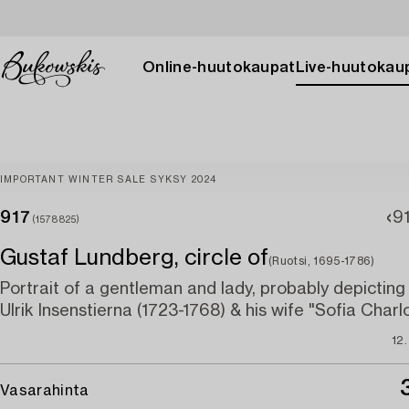
Online-huutokaupat
Live-huutokau
IMPORTANT WINTER SALE SYKSY 2024
917
9
(1578825)
Gustaf Lundberg, circle of
(Ruotsi, 1695-1786)
Portrait of a gentleman and lady, probably depicting
Ulrik Insenstierna (1723-1768) & his wife "Sofia Charl
12
Vasarahinta