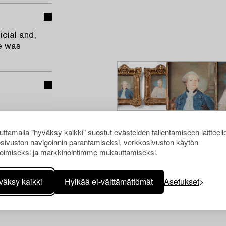
icial and,
e was
ttamalla "hyväksy kaikki" suostut evästeiden tallentamiseen laitteell
sivuston navigoinnin parantamiseksi, verkkosivuston käytön
oimiseksi ja markkinointimme mukauttamiseksi.
väksy kaikki
Hylkää ei-välttämättömät
Asetukset