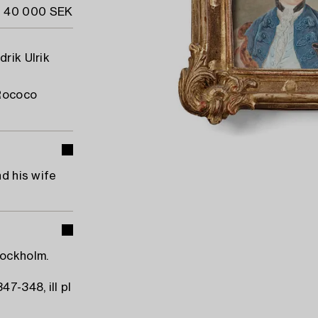
- 40 000 SEK
rik Ulrik
 Rococo
nd his wife
tockholm.
47-348, ill pl