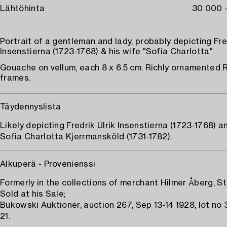
Lähtöhinta
30 000 
Portrait of a gentleman and lady, probably depicting Fred
Insenstierna (1723-1768) & his wife "Sofia Charlotta"
Gouache on vellum, each 8 x 6.5 cm. Richly ornamented
frames.
Täydennyslista
Likely depicting Fredrik Ulrik Insenstierna (1723-1768) a
Sofia Charlotta Kjerrmansköld (1731-1782).
Alkuperä - Provenienssi
Formerly in the collections of merchant Hilmer Åberg, S
Sold at his Sale;
Bukowski Auktioner, auction 267, Sep 13-14 1928, lot no 3
21.