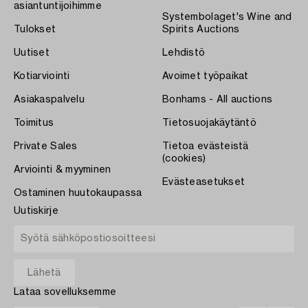
asiantuntijoihimme
Systembolaget's Wine and
Tulokset
Spirits Auctions
Uutiset
Lehdistö
Kotiarviointi
Avoimet työpaikat
Asiakaspalvelu
Bonhams - All auctions
Toimitus
Tietosuojakäytäntö
Private Sales
Tietoa evästeistä
(cookies)
Arviointi & myyminen
Evästeasetukset
Ostaminen huutokaupassa
Uutiskirje
Lataa sovelluksemme