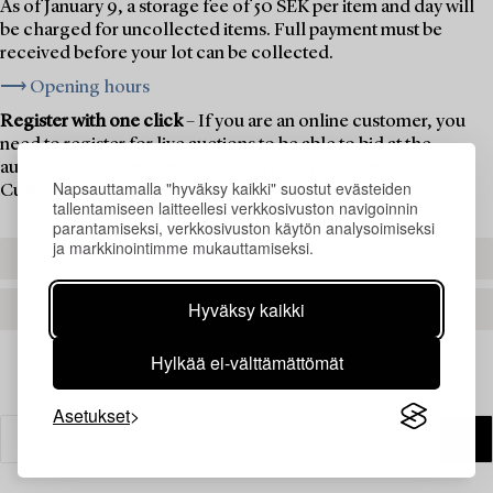
As of January 9, a storage fee of 50 SEK per item and day will
be charged for uncollected items. Full payment must be
received before your lot can be collected.
⟶ Opening hours
Register with one click
– If you are an online customer, you
need to register for live auctions to be able to bid at the
auction. If you are a new customer, you must create a
Napsauttamalla "hyväksy kaikki" suostut evästeiden
Customer Account first.
tallentamiseen laitteellesi verkkosivuston navigoinnin
parantamiseksi, verkkosivuston käytön analysoimiseksi
ja markkinointimme mukauttamiseksi.
REGISTER TO BID
Hyväksy kaikki
CREATE AN ACCOUNT
Hylkää ei-välttämättömät
Asetukset