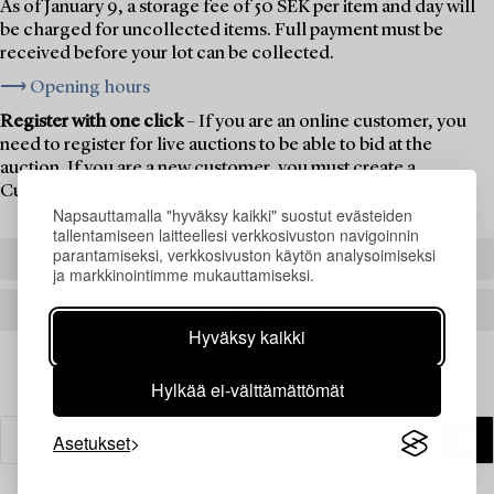
As of January 9, a storage fee of 50 SEK per item and day will
be charged for uncollected items. Full payment must be
received before your lot can be collected.
⟶ Opening hours
Register with one click
– If you are an online customer, you
need to register for live auctions to be able to bid at the
auction. If you are a new customer, you must create a
Customer Account first.
Napsauttamalla "hyväksy kaikki" suostut evästeiden
tallentamiseen laitteellesi verkkosivuston navigoinnin
parantamiseksi, verkkosivuston käytön analysoimiseksi
REGISTER TO BID
ja markkinointimme mukauttamiseksi.
CREATE AN ACCOUNT
Hyväksy kaikki
Hylkää ei-välttämättömät
Asetukset