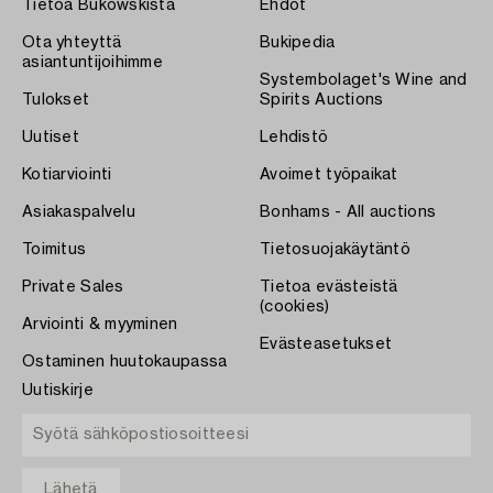
Tietoa Bukowskista
Ehdot
Ota yhteyttä
Bukipedia
asiantuntijoihimme
Systembolaget's Wine and
Tulokset
Spirits Auctions
Uutiset
Lehdistö
Kotiarviointi
Avoimet työpaikat
Asiakaspalvelu
Bonhams - All auctions
Toimitus
Tietosuojakäytäntö
Private Sales
Tietoa evästeistä
(cookies)
Arviointi & myyminen
Evästeasetukset
Ostaminen huutokaupassa
Uutiskirje