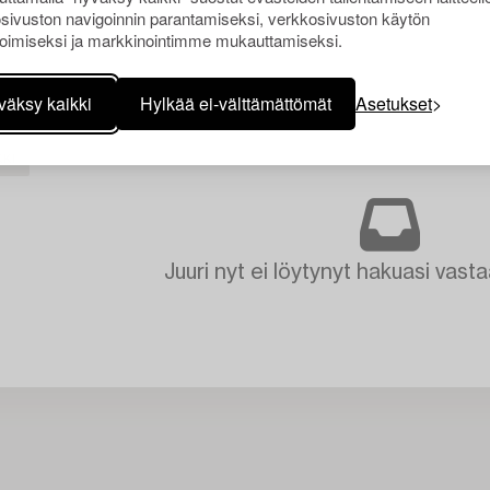
sivuston navigoinnin parantamiseksi, verkkosivuston käytön
oimiseksi ja markkinointimme mukauttamiseksi.
väksy kaikki
Hylkää ei-välttämättömät
Asetukset
KKI
Juuri nyt ei löytynyt hakuasi vasta