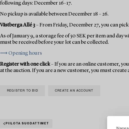
following days: December 16–17.
No pickup is available between December 18 – 26.
Västberga Allé 3
– From Friday, December 27, you can pick 
As of January 9, a storage fee of 50 SEK per item and day w
must be received before your lot can be collected.
⟶ Opening hours
Register with one click
– If you are an online customer, you 
at the auction. If you are a new customer, you must create
REGISTER TO BID
CREATE AN ACCOUNT
PIILOTA SUODATTIMET
Napsau