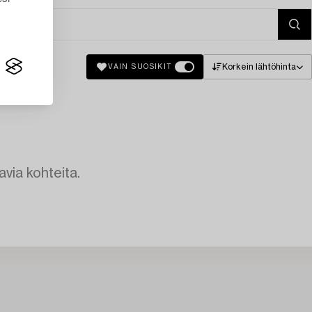
Korkein lähtöhinta
VAIN SUOSIKIT
avia kohteita.