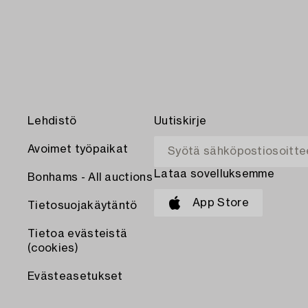
Lehdistö
Uutiskirje
Avoimet työpaikat
Lataa sovelluksemme
Bonhams - All auctions
App Store
Tietosuojakäytäntö
Tietoa evästeistä
(cookies)
Evästeasetukset