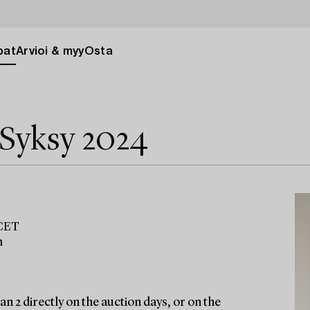
pat
Arvioi & myy
Osta
 Syksy 2024
 CET
m
n 2 directly on the auction days, or on the