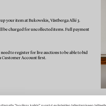
up your item at Bukowskis, Västberga Allé 3.
ill be charged for uncollected items. Full payment
need to register for live auctions to be able to bid
 a Customer Account first.
ttamalla "hyväksy kaikki" suostut evästeiden tallentamiseen laitteell