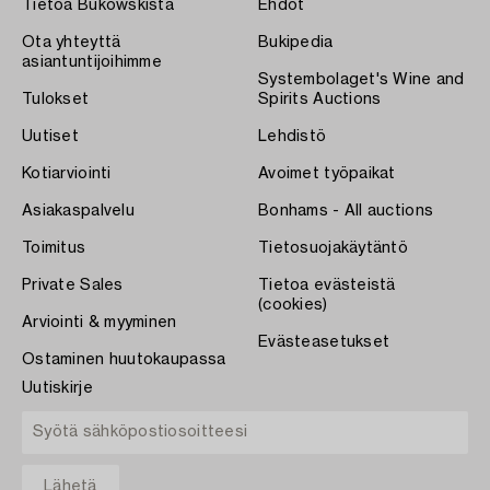
Tietoa Bukowskista
Ehdot
Ota yhteyttä
Bukipedia
asiantuntijoihimme
Systembolaget's Wine and
Tulokset
Spirits Auctions
Uutiset
Lehdistö
Kotiarviointi
Avoimet työpaikat
Asiakaspalvelu
Bonhams - All auctions
Toimitus
Tietosuojakäytäntö
Private Sales
Tietoa evästeistä
(cookies)
Arviointi & myyminen
Evästeasetukset
Ostaminen huutokaupassa
Uutiskirje