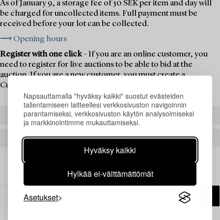
As of January 9, a storage fee of 50 SEK per item and day will
be charged for uncollected items. Full payment must be
received before your lot can be collected.
⟶ Opening hours
Register with one click
– If you are an online customer, you
need to register for live auctions to be able to bid at the
auction. If you are a new customer, you must create a
Customer Account first.
Napsauttamalla "hyväksy kaikki" suostut evästeiden
tallentamiseen laitteellesi verkkosivuston navigoinnin
parantamiseksi, verkkosivuston käytön analysoimiseksi
REGISTER TO BID
ja markkinointimme mukauttamiseksi.
CREATE AN ACCOUNT
Hyväksy kaikki
Hylkää ei-välttämättömät
Asetukset