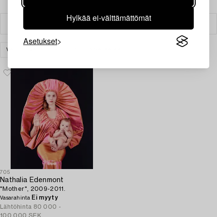
Hylkää ei-välttämättömät
Suodatin
Asetukset
VALOKUVATAIDE
TYHJENNÄ KAIKKI
705
Nathalia Edenmont
"Mother", 2009-2011.
Ei myyty
Vasarahinta
Lähtöhinta
80 000 -
100 000 SEK