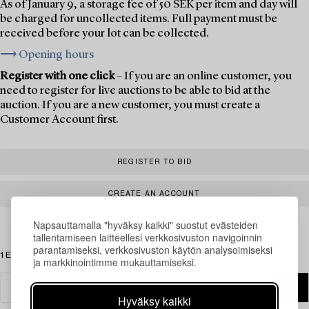
As of January 9, a storage fee of 50 SEK per item and day will
be charged for uncollected items. Full payment must be
received before your lot can be collected.
⟶ Opening hours
Register with one click
– If you are an online customer, you
need to register for live auctions to be able to bid at the
auction. If you are a new customer, you must create a
Customer Account first.
REGISTER TO BID
CREATE AN ACCOUNT
Napsauttamalla "hyväksy kaikki" suostut evästeiden
tallentamiseen laitteellesi verkkosivuston navigoinnin
parantamiseksi, verkkosivuston käytön analysoimiseksi
1 Esinettä
ja markkinointimme mukauttamiseksi.
Hyväksy kaikki