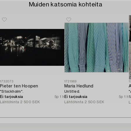
Muiden katsomia kohteita
1732073
1721969
1
Pieter ten Hoopen
Maria Hedlund
A
"Stockholm".
Untitled.
"
Ei tarjouksia
5p 1 h
Ei tarjouksia
5p 1 h
T
Lähtöhinta
2 500 SEK
Lähtöhinta
2 500 SEK
L