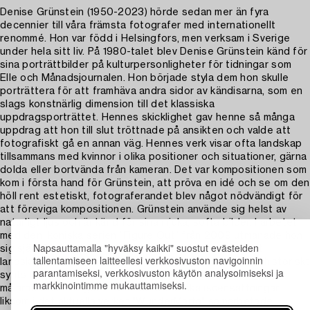
Denise Grünstein (1950-2023) hörde sedan mer än fyra
decennier till våra främsta fotografer med internationellt
renommé. Hon var född i Helsingfors, men verksam i Sverige
under hela sitt liv. På 1980-talet blev Denise Grünstein känd för
sina porträttbilder på kulturpersonligheter för tidningar som
Elle och Månadsjournalen. Hon började styla dem hon skulle
porträttera för att framhäva andra sidor av kändisarna, som en
slags konstnärlig dimension till det klassiska
uppdragsporträttet. Hennes skicklighet gav henne så många
uppdrag att hon till slut tröttnade på ansikten och valde att
fotografiskt gå en annan väg. Hennes verk visar ofta landskap
tillsammans med kvinnor i olika positioner och situationer, gärna
dolda eller bortvända från kameran. Det var kompositionen som
kom i första hand för Grünstein, att pröva en idé och se om den
höll rent estetiskt, fotograferandet blev något nödvändigt för
att föreviga kompositionen. Grünstein använde sig helst av
naturligt ljus och är känd för sina mjuka, softa bilder. I arbetet
med den ikoniska serien ”Figure Out” från 2009 utmanade hon
Napsauttamalla "hyväksy kaikki" suostut evästeiden
sig själv. Serien refererar till ett konsthistoriskt laddat
tallentamiseen laitteellesi verkkosivuston navigoinnin
landskap, havet och stränderna på Skagen, motiv som historiskt
parantamiseksi, verkkosivuston käytön analysoimiseksi ja
synts i flera av de mest välkända skandinaviska manliga
markkinointimme mukauttamiseksi.
målarnas verk. I Figure Outs surrealistiska iscensättningar,
liksom i det aktuella verket "WunderMarta" samarbetade