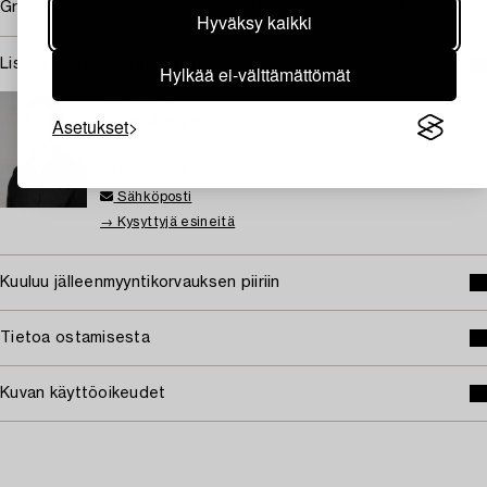
Grünstein med performancekonstnären Marta Oldenburg.
Hyväksy kaikki
Lisätietoja ja kuntoraportit
Hylkää ei-välttämättömät
TUKHOLMA
Asetukset
Karin Aringer
Asiantuntija – nykytaide ja valokuva
+46 (0)702 63 70 57
Sähköposti
→ Kysyttyjä esineitä
Kuuluu jälleenmyyntikorvauksen piiriin
Tietoa ostamisesta
Kuvan käyttöoikeudet