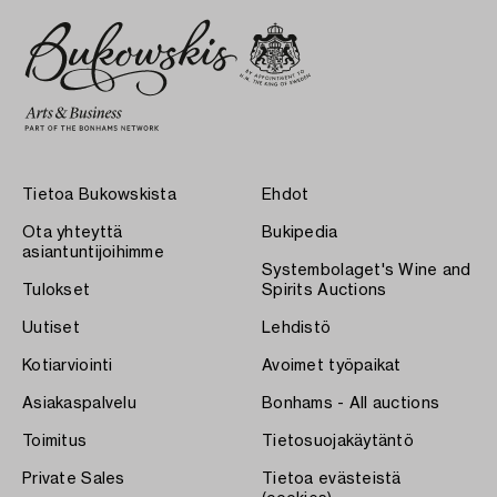
Tietoa Bukowskista
Ehdot
Ota yhteyttä
Bukipedia
asiantuntijoihimme
Systembolaget's Wine and
Tulokset
Spirits Auctions
Uutiset
Lehdistö
Kotiarviointi
Avoimet työpaikat
Asiakaspalvelu
Bonhams - All auctions
Toimitus
Tietosuojakäytäntö
Private Sales
Tietoa evästeistä