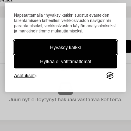
Milles.
READ MORE ABOUT THE RESULTS
Napsauttamalla "hyväksy kaikki" suostut evästeiden
tallentamiseen laitteellesi verkkosivuston navigoinnin
parantamiseksi, verkkosivuston käytön analysoimiseksi
ja markkinointimme mukauttamiseksi.
Hyväksy kaikki
Hylkää ei-välttämättömät
Suodatin
Asetukset
Juuri nyt ei löytynyt hakuasi vastaavia kohteita.