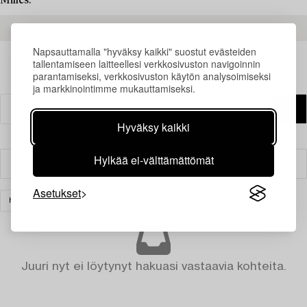
Milles.
READ MORE ABOUT THE RESULTS
Napsauttamalla "hyväksy kaikki" suostut evästeiden
tallentamiseen laitteellesi verkkosivuston navigoinnin
parantamiseksi, verkkosivuston käytön analysoimiseksi
ja markkinointimme mukauttamiseksi.
Hyväksy kaikki
Hylkää ei-välttämättömät
Suodatin
Asetukset
HOPEA JA ARVOESINEET
TYHJENNÄ KAIKKI
Juuri nyt ei löytynyt hakuasi vastaavia kohteita.