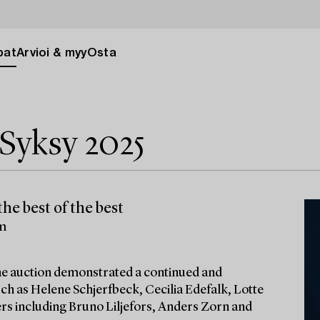
pat
Arvioi & myy
Osta
Syksy 2025
he best of the best
lm
 the auction demonstrated a continued and
ch as Helene Schjerfbeck, Cecilia Edefalk, Lotte
ters including Bruno Liljefors, Anders Zorn and