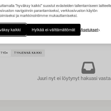
ttamalla "hyväksy kaikki" suostut evästeiden tallentamiseen laitteell
sivuston navigoinnin parantamiseksi, verkkosivuston käytön
oimiseksi ja markkinointimme mukauttamiseksi.
väksy kaikki
Hylkää ei-välttämättömät
Asetukset
ITYÖ
TYHJENNÄ KAIKKI
Juuri nyt ei löytynyt hakuasi vasta