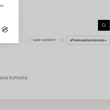
esi
Aakkosjärjestyksessä
VAIN SUOSIKIT
avia kohteita.