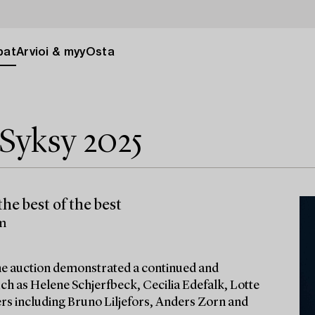
pat
Arvioi & myy
Osta
Syksy 2025
he best of the best
lm
 the auction demonstrated a continued and
ch as Helene Schjerfbeck, Cecilia Edefalk, Lotte
ters including Bruno Liljefors, Anders Zorn and