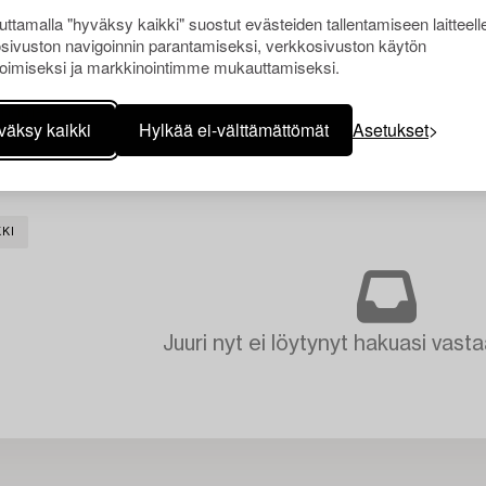
ttamalla "hyväksy kaikki" suostut evästeiden tallentamiseen laitteell
sivuston navigoinnin parantamiseksi, verkkosivuston käytön
oimiseksi ja markkinointimme mukauttamiseksi.
väksy kaikki
Hylkää ei-välttämättömät
Asetukset
KI
Juuri nyt ei löytynyt hakuasi vasta