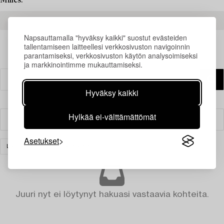
Milles.
READ MORE ABOUT THE RESULTS
Napsauttamalla "hyväksy kaikki" suostut evästeiden
tallentamiseen laitteellesi verkkosivuston navigoinnin
parantamiseksi, verkkosivuston käytön analysoimiseksi
ja markkinointimme mukauttamiseksi.
Hyväksy kaikki
Hylkää ei-välttämättömät
Suodatin
Asetukset
LASI
TYHJENNÄ KAIKKI
Juuri nyt ei löytynyt hakuasi vastaavia kohteita.