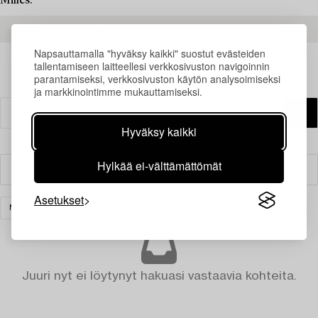
Milles.
READ MORE ABOUT THE RESULTS
Napsauttamalla "hyväksy kaikki" suostut evästeiden
tallentamiseen laitteellesi verkkosivuston navigoinnin
parantamiseksi, verkkosivuston käytön analysoimiseksi
ja markkinointimme mukauttamiseksi.
Hyväksy kaikki
Hylkää ei-välttämättömät
Suodatin
Asetukset
MATOT
TYHJENNÄ KAIKKI
Juuri nyt ei löytynyt hakuasi vastaavia kohteita.