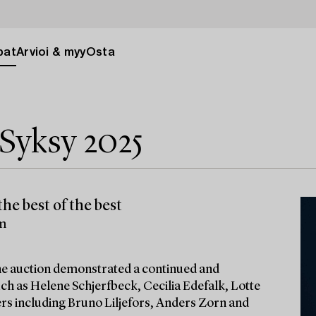
pat
Arvioi & myy
Osta
Syksy 2025
he best of the best
lm
 the auction demonstrated a continued and
ch as Helene Schjerfbeck, Cecilia Edefalk, Lotte
ters including Bruno Liljefors, Anders Zorn and