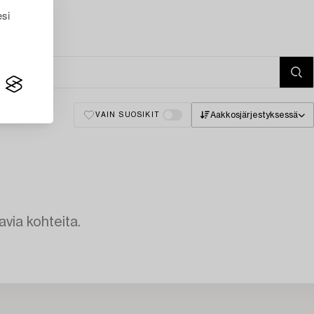
esi
Aakkosjärjestyksessä
VAIN SUOSIKIT
avia kohteita.