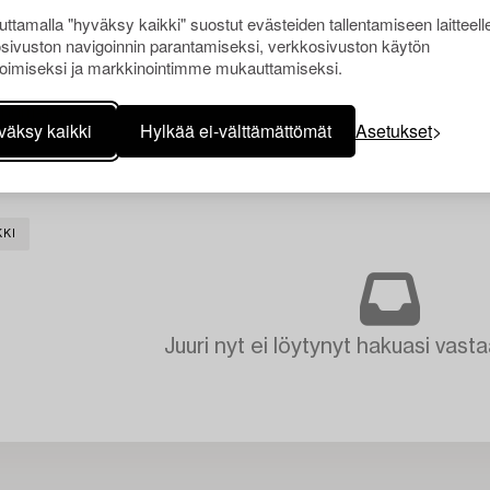
ttamalla "hyväksy kaikki" suostut evästeiden tallentamiseen laitteell
sivuston navigoinnin parantamiseksi, verkkosivuston käytön
oimiseksi ja markkinointimme mukauttamiseksi.
väksy kaikki
Hylkää ei-välttämättömät
Asetukset
KKI
Juuri nyt ei löytynyt hakuasi vasta