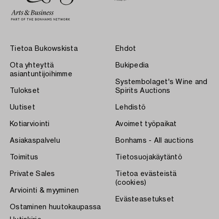
Tietoa Bukowskista
Ehdot
Ota yhteyttä
Bukipedia
asiantuntijoihimme
Systembolaget's Wine and
Tulokset
Spirits Auctions
Uutiset
Lehdistö
Kotiarviointi
Avoimet työpaikat
Asiakaspalvelu
Bonhams - All auctions
Toimitus
Tietosuojakäytäntö
Private Sales
Tietoa evästeistä
(cookies)
Arviointi & myyminen
Evästeasetukset
Ostaminen huutokaupassa