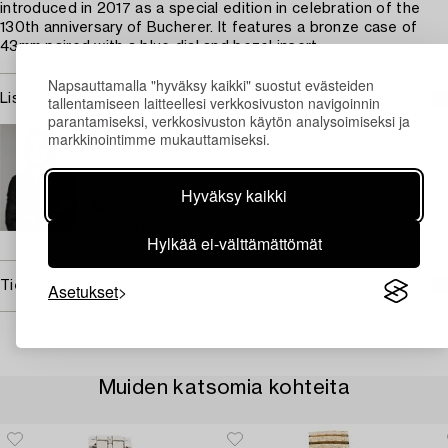
introduced in 2017 as a special edition in celebration of the
130th anniversary of Bucherer. It features a bronze case of
43mm paired with a blue dial and bezel insert.
Napsauttamalla "hyväksy kaikki" suostut evästeiden
Lisätietoja ja kuntoraportit
tallentamiseen laitteellesi verkkosivuston navigoinnin
parantamiseksi, verkkosivuston käytön analysoimiseksi ja
markkinointimme mukauttamiseksi.
Carl Palmegren
Johtava asiantuntija kellot
+46 (0)739 40 08 23
Hyväksy kaikki
Sähköposti
→ Kysyttyjä esineitä
Hylkää ei-välttämättömät
Tietoa ostamisesta
Asetukset
Muiden katsomia kohteita