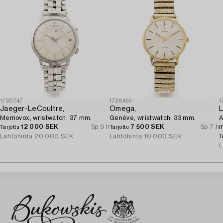
1730747
1728493
1
Jaeger-LeCoultre,
Omega,
L
Memovox, wristwatch, 37 mm.
Genève, wristwatch, 33 mm.
A
12 000 SEK
5p 9 h
7 500 SEK
5p 7 h
Tarjottu
Tarjottu
Lähtöhinta
20 000 SEK
Lähtöhinta
10 000 SEK
T
L