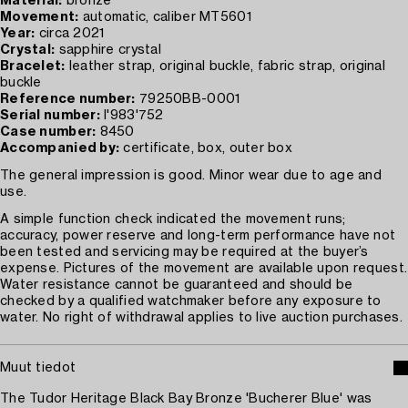
Material:
bronze
Movement:
automatic, caliber MT5601
Year:
circa 2021
Crystal:
sapphire crystal
Bracelet:
leather strap, original buckle, fabric strap, original
buckle
Reference number:
79250BB-0001
Serial number:
I'983'752
Case number:
8450
Accompanied by:
certificate, box, outer box
The general impression is good. Minor wear due to age and
use.
A simple function check indicated the movement runs;
accuracy, power reserve and long-term performance have not
been tested and servicing may be required at the buyer’s
expense. Pictures of the movement are available upon request.
Water resistance cannot be guaranteed and should be
checked by a qualified watchmaker before any exposure to
water. No right of withdrawal applies to live auction purchases.
Muut tiedot
The Tudor Heritage Black Bay Bronze 'Bucherer Blue' was