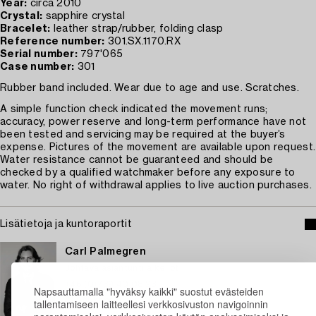
Year:
circa 2010
Crystal:
sapphire crystal
Bracelet:
leather strap/rubber, folding clasp
Reference number:
301.SX.1170.RX
Serial number:
797'065
Case number:
301
Rubber band included. Wear due to age and use. Scratches.
A simple function check indicated the movement runs;
accuracy, power reserve and long-term performance have not
been tested and servicing may be required at the buyer’s
expense. Pictures of the movement are available upon request.
Water resistance cannot be guaranteed and should be
checked by a qualified watchmaker before any exposure to
water. No right of withdrawal applies to live auction purchases.
Lisätietoja ja kuntoraportit
Carl Palmegren
Johtava asiantuntija kellot
+46 (0)739 40 08 23
Napsauttamalla "hyväksy kaikki" suostut evästeiden
Sähköposti
tallentamiseen laitteellesi verkkosivuston navigoinnin