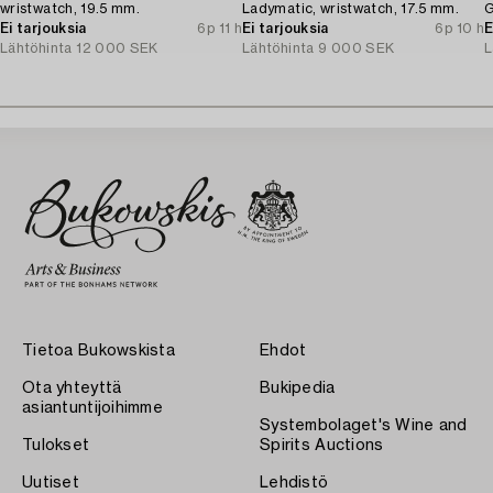
wristwatch, 19.5 mm.
Ladymatic, wristwatch, 17.5 mm.
G
Ei tarjouksia
6p 11 h
Ei tarjouksia
6p 10 h
E
Lähtöhinta
12 000 SEK
Lähtöhinta
9 000 SEK
L
Tietoa Bukowskista
Ehdot
Ota yhteyttä
Bukipedia
asiantuntijoihimme
Systembolaget's Wine and
Tulokset
Spirits Auctions
Uutiset
Lehdistö