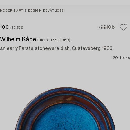
MODERN ART & DESIGN KEVÄT 2026
100
99
101
(1691599)
Wilhelm Kåge
(Ruotsi, 1889-1960)
an early Farsta stoneware dish, Gustavsberg 1933.
20. touko