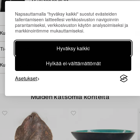
+46 (0)708 92 19 77
Sähköposti
Napsauttamalla "hyväksy kaikki" suostut evästeiden
→ Kysyttyjä esineitä
tallentamiseen laitteellesi verkkosivuston navigoinnin
parantamiseksi, verkkosivuston käytön analysoimiseksi ja
markkinointimme mukauttamiseksi.
Kuuluu jälleenmyyntikorvauksen piiriin
Hyväksy kaikki
Tietoa ostamisesta
Hylkää ei-välttämättömät
Kuvan käyttöoikeudet
Asetukset
Muiden katsomia kohteita