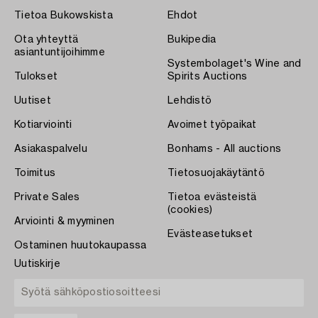
Tietoa Bukowskista
Ehdot
Ota yhteyttä
Bukipedia
asiantuntijoihimme
Systembolaget's Wine and
Tulokset
Spirits Auctions
Uutiset
Lehdistö
Kotiarviointi
Avoimet työpaikat
Asiakaspalvelu
Bonhams - All auctions
Toimitus
Tietosuojakäytäntö
Private Sales
Tietoa evästeistä
(cookies)
Arviointi & myyminen
Evästeasetukset
Ostaminen huutokaupassa
Uutiskirje