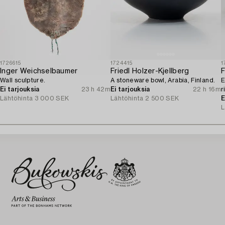
1726615
1724415
1
Inger Weichselbaumer
Friedl Holzer-Kjellberg
F
Wall sculpture.
A stoneware bowl, Arabia, Finland.
E
Ei tarjouksia
23 h 42m
Ei tarjouksia
22 h 16m
r
Lähtöhinta
3 000 SEK
Lähtöhinta
2 500 SEK
A
E
L