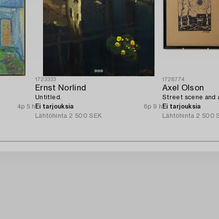
1723333
1728774
Ernst Norlind
Axel Olson
Untitled.
Street scene and a
4p 5 h
Ei tarjouksia
6p 9 h
Ei tarjouksia
Lähtöhinta
2 500 SEK
Lähtöhinta
2 500 