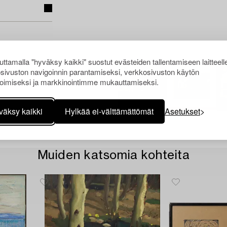
ttamalla "hyväksy kaikki" suostut evästeiden tallentamiseen laitteell
sivuston navigoinnin parantamiseksi, verkkosivuston käytön
oimiseksi ja markkinointimme mukauttamiseksi.
väksy kaikki
Hylkää ei-välttämättömät
Asetukset
Muiden katsomia kohteita