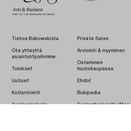
Tietoa Bukowskista
Private Sales
Ota yhteyttä
Arviointi & myyminen
asiantuntijoihimme
Ostaminen
Tulokset
huutokaupassa
Uutiset
Ehdot
Kotiarviointi
Bukipedia
Asiakaspalvelu
Systembolaget's Wine
and Spirits Auctions
Toimitus