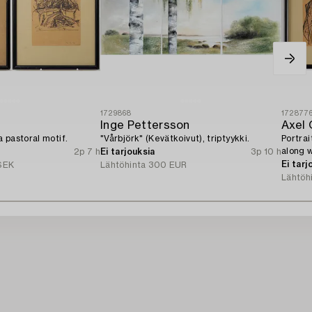
1729868
172877
Inge Pettersson
Axel 
 pastoral motif.
"Vårbjörk" (Kevätkoivut), triptyykki.
Portra
along w
2p 7 h
Ei tarjouksia
3p 10 h
Ingvars
Ei tarj
SEK
Lähtöhinta
300 EUR
Lähtöh