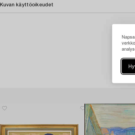
Kuvan käyttöoikeudet
Napsau
verkko
analys
Hy