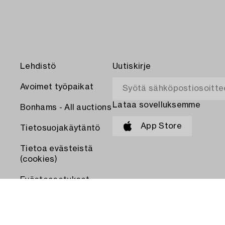
Lehdistö
Uutiskirje
Avoimet työpaikat
Lataa sovelluksemme
Bonhams - All auctions
App Store
Tietosuojakäytäntö
Tietoa evästeistä
(cookies)
Evästeasetukset