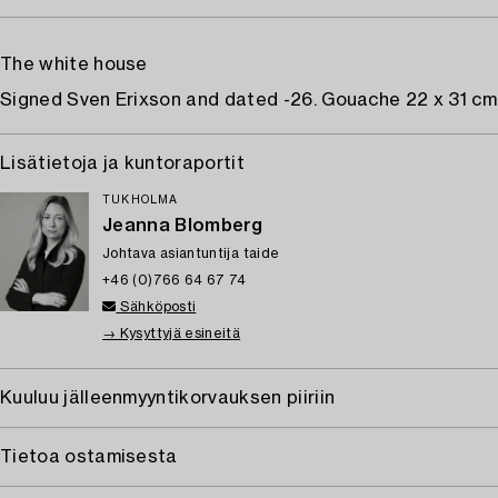
The white house
Signed Sven Erixson and dated -26. Gouache 22 x 31 cm
Lisätietoja ja kuntoraportit
TUKHOLMA
Jeanna Blomberg
Johtava asiantuntija taide
+46 (0)766 64 67 74
Sähköposti
→ Kysyttyjä esineitä
Kuuluu jälleenmyyntikorvauksen piiriin
Tietoa ostamisesta