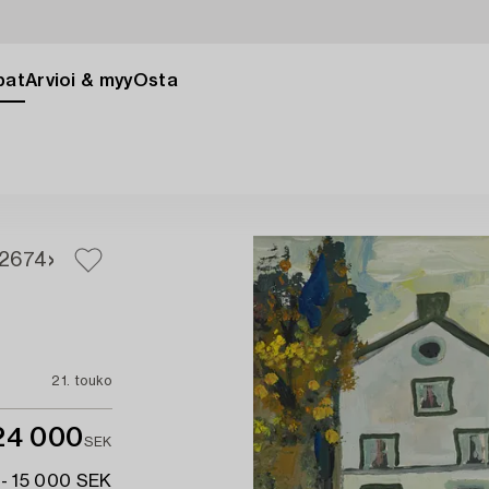
pat
Arvioi & myy
Osta
2
674
21. touko
24 000
SEK
 - 15 000 SEK