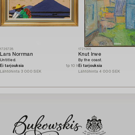
1726728
1721368
Lars Norrman
Knut Irwe
Untitled.
By the coast.
Ei tarjouksia
1p 10 h
Ei tarjouksia
Lähtöhinta
3 000 SEK
Lähtöhinta
4 000 SEK