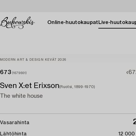
Online-huutokaupat
Live-huutokau
MODERN ART & DESIGN KEVÄT 2026
673
67
(1679661)
Sven X:et Erixson
(Ruotsi, 1899-1970)
The white house
Vasarahinta
Lähtöhinta
12 000